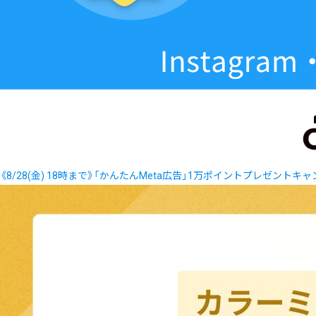
《8/28(金) 18時まで》「かんたんMeta広告」1万ポイントプレゼントキ