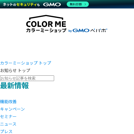
商材一覧を見る
無料診断
越境E
代行
運営サポート
機能一覧を見る
プラ
事例
料金
事例
デザイ
ブラン
サポート一覧を見る
プレミ
事例イ
プラン・料金一覧を見る
設定代
さまざ
お役立ち資料を見る
ラージ
ショッ
開発・
売上に
レギュ
ショッ
カラーミーショップ トップ
お知らせ トップ
顧客ロ
最新情報
モバイ
複数店
機能改善
キャンペーン
セミナー
ニュース
プレス