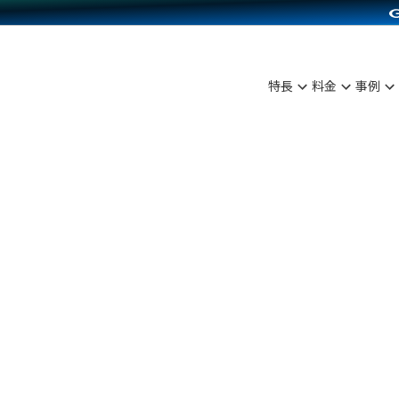
C（海外販売）
雑貨販売
サービスを見る
運営ノウハウを見る
ンを見る
プランを比較する
を見る
事例資料をみる
ン制作代行
イベント・セミナー
ディングの強化
アム
料金シミュレーション
ンタビュー
食品
特長
料金
事例
行
コミュニティイベントCarty
まな販売方法
他社サービスとの比較
プ事例
ファッション
API連携代行
よむよむカラーミー
つながる集客
ラー
雑貨
YouTubeチャンネル
ピングカート
イヤリティを向上
ルアプリ
舗との連携