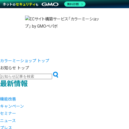
商材一覧を見る
無料診断
越境E
代行
運営サポート
機能一覧を見る
プラ
事例
料金
事例
ブラン
デザイ
サポート一覧を見る
プレミ
事例イ
プラン・料金一覧を見る
さまざ
設定代
お役立ち資料を見る
ラージ
ショッ
売上に
開発・
レギュ
ショッ
カラーミーショップ トップ
お知らせ トップ
顧客ロ
モバイ
最新情報
複数店
機能改善
キャンペーン
セミナー
ニュース
プレス