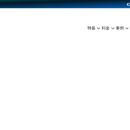
C（海外販売）
雑貨販売
サービスを見る
運営ノウハウを見る
ンを見る
を見る
プランを比較する
事例資料をみる
ディングの強化
ン制作代行
イベント・セミナー
アム
ンタビュー
料金シミュレーション
食品
特長
料金
事例
まな販売方法
行
コミュニティイベントCarty
プ事例
他社サービスとの比較
ファッション
つながる集客
API連携代行
よむよむカラーミー
ラー
雑貨
ピングカート
YouTubeチャンネル
イヤリティを向上
ルアプリ
舗との連携