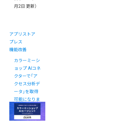
月2日 更新）
アプリストア
プレス
機能改善
カラーミーシ
ョップ AIコネ
クターで「ア
クセス分析デ
ータ」を取得
可能になりま
した