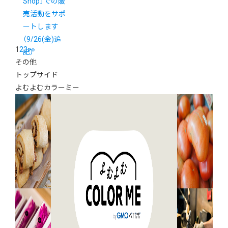
Shop」での販
売活動をサポ
ートします
（9/26(金)追
1
2
3
>
»
記）
その他
トップサイド
よむよむカラーミー