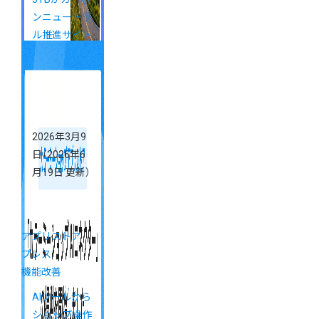
ンニュートラ
ル推進サイト
をカラーミー
ショップで開
設
2026年3月9
日
（2026年6
月19日 更新）
アプリストア
プレス
機能改善
AIツールから
ショップ操作