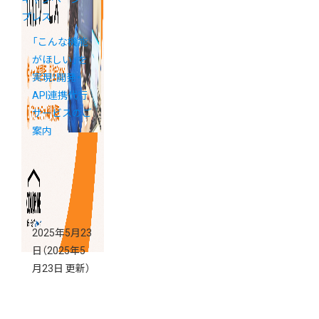
プレス
「こんな機能
がほしい」を
実現！開発・
API連携代行
サービスのご
案内
2025年5月23
日
（2025年5
月23日 更新）