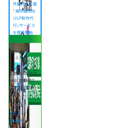
外販売を支援
「海外販売向
けLP制作代
行」サービス
を提供開始
2026年2月20
日
（2026年2
月20日 更新）
プレス
（pickup）