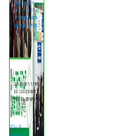
【展示会】イー
コマースフェ
ア 東京 2026
に出展・登壇
2025年11月5
日
（2025年11
月5日 更新）
プレス
（pickup）