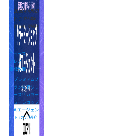
2026年4月27
日
（2026年6
月19日 更新）
ニュース
プレス
機能改善
プレミアムプ
ラン先行リリ
ース！「カラー
ミーショップ
AIエージェン
ト」のご紹介