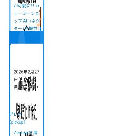
が可能に！「カ
ラーミーショ
ップ AIコネク
ター」を提供
開始（6/1更
新）
2026年2月27
日
（2026年2
月27日 更新）
プレス
（pickup）
ZenLinkで海