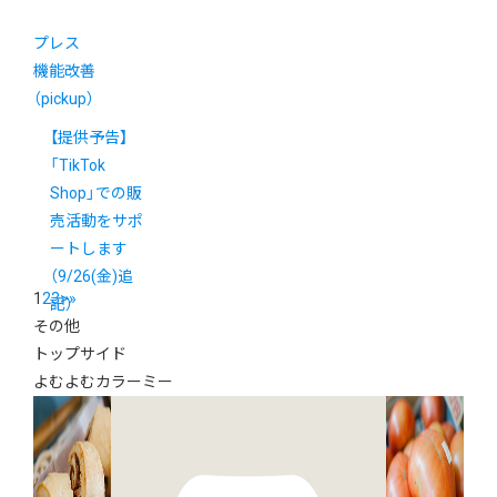
プレス
機能改善
（pickup）
【提供予告】
「TikTok
Shop」での販
売活動をサポ
ートします
（9/26(金)追
1
2
3
>
»
記）
その他
トップサイド
よむよむカラーミー