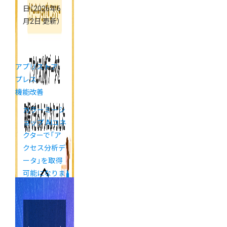
日
（2026年6
月2日 更新）
アプリストア
プレス
機能改善
カラーミーシ
ョップ AIコネ
クターで「ア
クセス分析デ
ータ」を取得
可能になりま
した