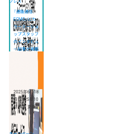
プレス
『通販通信
ECMO』にカ
ラーミーショ
ップスタッフ
のインタビュ
ー記事が掲載
されました
2025年6月18
日
（2025年10
月20日 更新）
キャンペーン