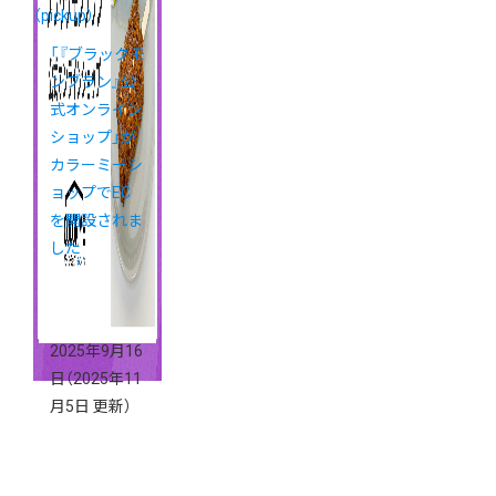
（pickup）
「『ブラックモ
ンブラン』公
式オンライン
ショップ」が
カラーミーシ
ョップでEC
を開設されま
した
2025年9月16
日
（2025年11
月5日 更新）