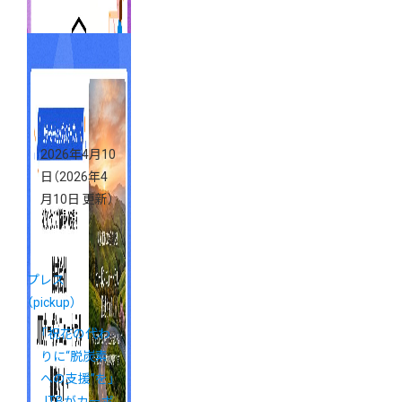
2026年4月10
日
（2026年4
月10日 更新）
プレス
（pickup）
「祝花の代わ
りに“脱炭素
への支援”を」
JTBがカーボ