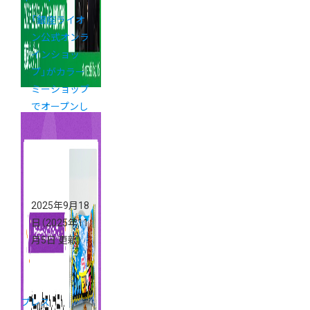
「銀座ライオ
ン公式オンラ
インショッ
プ」がカラー
ミーショップ
でオープンし
ました
2025年9月18
日
（2025年11
月5日 更新）
プレス