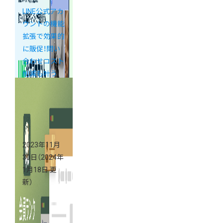
LINE公式アカ
ウントの機能
拡張で効果的
に販促！問い
合わせコスト
削減も叶う
「DMMチャッ
トブースト」
がアプリスト
アに登場！
2023年11月
30日
（2024年
1月18日 更
新）