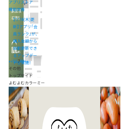
アプリストア
機能改善
【1/18(木)更
新】アプリ「会
員ランク」が、
購入金額から
自動更新でき
るアップデー
«
<
5
6
7
8
9
>
»
トを実施！
その他
トップサイド
よむよむカラーミー