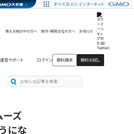
その他
開発中・提供予定の機能
テンプレート一覧
導入を検討中の方へ
制作・開発会社の方へ
お知らせ
アプリストア
ヘルプを見る
ヘルプセンター
運営サポート
ログイン
資料請求
無料お試し
ムーズ
うにな