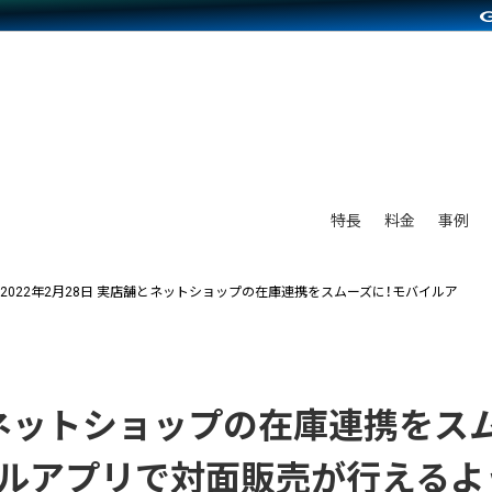
別に見る
業種別に見る
on Pay導入
食品販売
Press導入
ファッション販売
C（海外販売）
雑貨販売
サービスを見る
運営ノウハウを見る
ンを見る
を見る
プランを比較する
事例資料をみる
ディングの強化
ン制作代行
イベント・セミナー
アム
ンタビュー
料金シミュレーション
食品
特長
料金
事例
まな販売方法
行
コミュニティイベントCarty
プ事例
他社サービスとの比較
ファッション
つながる集客
API連携代行
よむよむカラーミー
2022年2月28日
実店舗とネットショップの在庫連携をスムーズに！モバイルア
ラー
雑貨
ピングカート
YouTubeチャンネル
イヤリティを向上
ネットショップの在庫連携をス
ルアプリ
イルアプリで対面販売が行えるよ
舗との連携