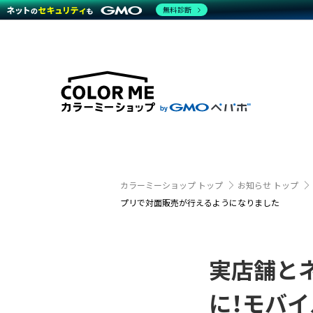
無料診断
特長
特長
Amaz
特長一覧を見る
Word
商材一覧を見る
越境E
代行
運営サポート
機能一覧を見る
プラ
事例
料金
事例
ブラン
デザイ
サポート一覧を見る
プレミ
事例イ
プラン・料金一覧を見る
さまざ
設定代
お役立ち資料を見る
ラージ
ショッ
売上に
開発・
カラーミーショップ トップ
お知らせ トップ
レギュ
プリで対面販売が行えるようになりました
ショッ
顧客ロ
実店舗と
モバイ
に！モバ
複数店