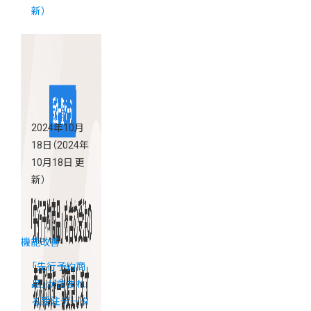
新）
2024年10月
18日
（2024年
10月18日 更
新）
機能改善
「先行予約商
品」が含まれ
る受注データ