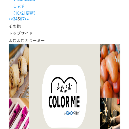
します
（10/21更新）
«
<
3
4
5
6
7
>
»
その他
トップサイド
よむよむカラーミー