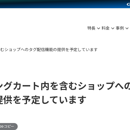
C（海外販売）
雑貨販売
サービスを見る
運営ノウハウを見る
ンを見る
を見る
プランを比較する
事例資料をみる
ディングの強化
ン制作代行
イベント・セミナー
アム
ンタビュー
料金シミュレーション
食品
特長
料金
事例
まな販売方法
行
コミュニティイベントCarty
プ事例
他社サービスとの比較
ファッション
つながる集客
API連携代行
よむよむカラーミー
含むショップへのタグ配信機能の提供を予定しています
ラー
雑貨
ピングカート
YouTubeチャンネル
イヤリティを向上
ルアプリ
ングカート内を含むショップへ
舗との連携
提供を予定しています
コピー