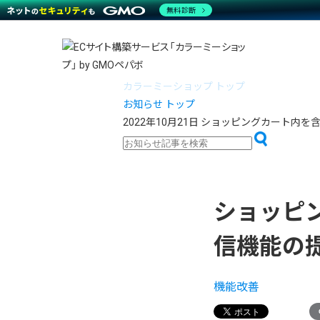
商材一覧を見る
無料診断
越境E
代行
運営サポート
機能一覧を見る
プラ
事例
料金
事例
ブラン
デザイ
サポート一覧を見る
プレミ
事例イ
プラン・料金一覧を見る
さまざ
設定代
カラーミーショップ トップ
お役立ち資料を見る
ラージ
ショッ
お知らせ トップ
売上に
開発・
2022年10月21日
ショッピングカート内を
レギュ
ショッ
顧客ロ
モバイ
ショッピ
複数店
信機能の
機能改善