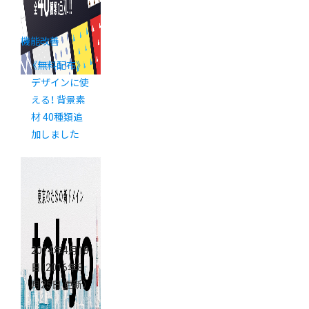
機能改善
《無料配布》
デザインに使
える！ 背景素
材 40種類追
加しました
2014年4月18
日
（2016年8
月25日 更新）