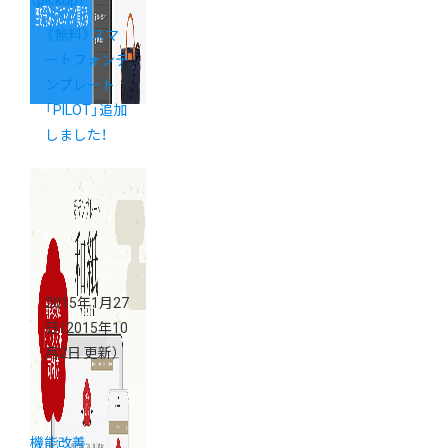
（pickup）
《無料》スマ
ートフォンテ
ンプレート
「PILOT」追加
しました！
2015年1月27
日
（2015年10
月2日 更新）
機能改善