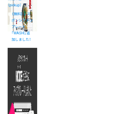
（pickup）
《無料》レス
ポンシブテン
プレート
「WASHI」追
加しました！
2015年1月13
日
（2017年2
月22日 更新）