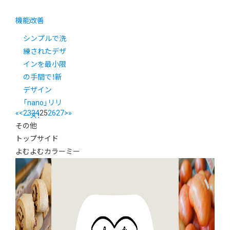
機能改善
シンプルで洗
練されたデザ
インを最小限
の手間で！新
デザイン
「nano」リリ
«
<
23
24
25
26
27
>
»
ース！
その他
トップサイド
よむよむカラーミー