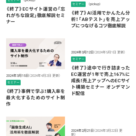
セミナー
（pickup）
セミナー
（pickup）
《終了》ECサイト運営の「忘
《終了》AI活用でかんたん分
れがちな設定」徹底解説セミ
析！「ABテスト」を売上アッ
ナー
プにつなげるコツ徹底解説
2024年3月12日
（2024年5月1日 更新）
セミナー
《終了》途中で行き詰まった
EC運営が1年で売上167%に
2024年3月15日
（2024年4月2日 更新）
成長！売上アップへのECサイ
セミナー
ト構築セミナー オンデマン
《終了》事例で学ぶ！購入率を
ド配信
最大化するためのサイト制
作
2024年2月21日
（2024年3月22日 更
新）