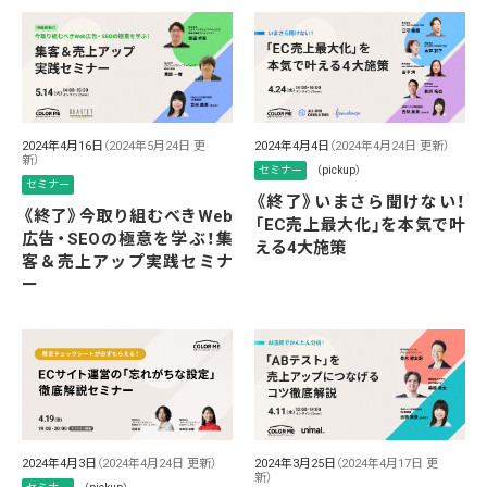
2024年4月16日
（2024年5月24日 更
2024年4月4日
（2024年4月24日 更新）
新）
セミナー
（pickup）
セミナー
《終了》いまさら聞けない！
《終了》今取り組むべきWeb
「EC売上最大化」を本気で叶
広告・SEOの極意を学ぶ！集
える4大施策
客＆売上アップ実践セミナ
ー
2024年4月3日
（2024年4月24日 更新）
2024年3月25日
（2024年4月17日 更
新）