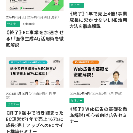
セミナー
《終了》1年で売上4倍！事業
2024年3月5日
（2024年3月28日 更新）
成長に欠かせないLINE活用
セミナー
（pickup）
方法を徹底解説
《終了》EC事業を加速させ
る！「画像生成AI」活用術を徹
底解説
2024年2月20日
（2024年2月21日 更
2024年2月9日
（2024年2月15日 更新）
新）
セミナー
セミナー
《終了》Web広告の基礎を徹
《終了》途中で行き詰まった
底解説！初心者向け広告セミ
EC運営が1年で売上167%に
ナー
成長！売上アップへのECサイ
ト構築セミナー