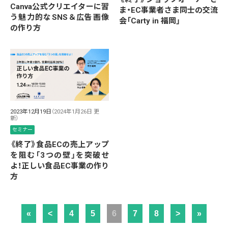
Canva公式クリエイターに習
ま・EC事業者さま同士の交流
う魅力的なSNS＆広告画像
会「Carty in 福岡」
の作り方
2023年12月19日
（2024年1月26日 更
新）
セミナー
《終了》食品ECの売上アップ
を阻む「3つの壁」を突破せ
よ！正しい食品EC事業の作り
方
«
<
4
5
6
7
8
>
»