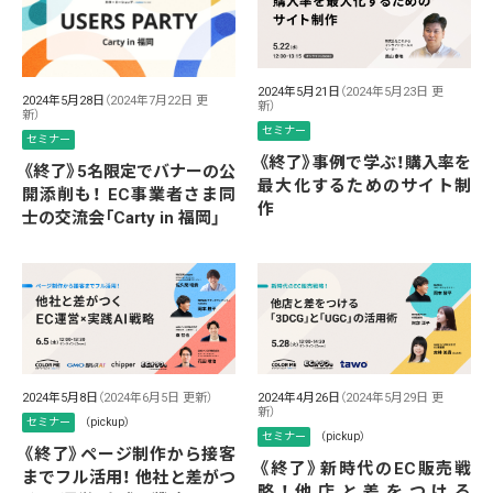
2024年5月21日
（2024年5月23日 更
2024年5月28日
（2024年7月22日 更
新）
新）
セミナー
セミナー
《終了》事例で学ぶ！購入率を
《終了》5名限定でバナーの公
最大化するためのサイト制
開添削も！ EC事業者さま同
作
士の交流会「Carty in 福岡」
2024年5月8日
（2024年6月5日 更新）
2024年4月26日
（2024年5月29日 更
新）
セミナー
（pickup）
セミナー
（pickup）
《終了》ページ制作から接客
《終了》新時代のEC販売戦
までフル活用！ 他社と差がつ
略！他店と差をつける