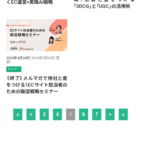
くEC運営×実践AI戦略
「3DCG」と「UGC」の活用術
2024年4月24日
（2024年5月24日 更
新）
セミナー
《終了》メルマガで他社と差
をつける！ECサイト担当者の
ための販促戦略セミナー
«
<
3
4
5
6
7
>
»