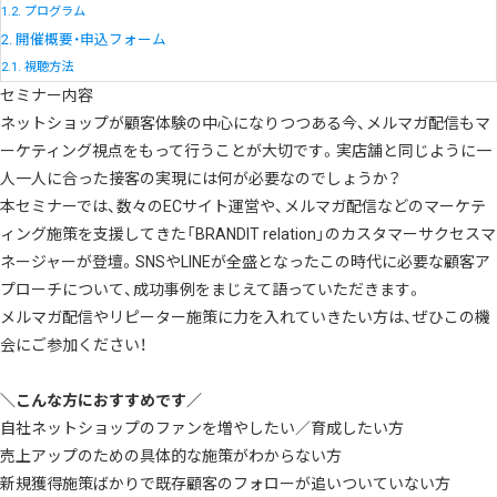
1.2.
プログラム
2.
開催概要・申込フォーム
2.1.
視聴方法
セミナー内容
ネットショップが顧客体験の中心になりつつある今、メルマガ配信もマ
ーケティング視点をもって行うことが大切です。実店舗と同じように一
人一人に合った接客の実現には何が必要なのでしょうか？
本セミナーでは、数々のECサイト運営や、メルマガ配信などのマーケテ
ィング施策を支援してきた「
BRANDIT relation
」のカスタマーサクセスマ
ネージャーが登壇。SNSやLINEが全盛となったこの時代に必要な顧客ア
プローチについて、成功事例をまじえて語っていただきます。
メルマガ配信やリピーター施策に力を入れていきたい方は、ぜひこの機
会にご参加ください！
＼こんな方におすすめです／
自社ネットショップのファンを増やしたい／育成したい方
売上アップのための具体的な施策がわからない方
新規獲得施策ばかりで既存顧客のフォローが追いついていない方