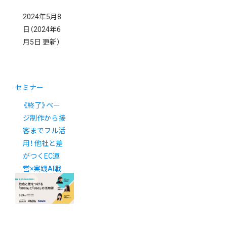
2024年5月8
日
（2024年6
月5日 更新）
セミナー
《終了》ペー
ジ制作から接
客までフル活
用！ 他社と差
がつくEC運
営×実践AI戦
略