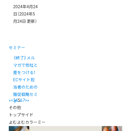
2024年4月24
日
（2024年5
月24日 更新）
セミナー
《終了》メル
マガで他社と
差をつける！
ECサイト担
当者のための
販促戦略セミ
«
<
3
4
5
6
7
>
»
ナー
その他
トップサイド
よむよむカラーミー