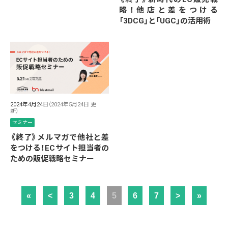
略！他店と差をつける
「3DCG」と「UGC」の活用術
2024年4月24日
（2024年5月24日 更
新）
セミナー
《終了》メルマガで他社と差
をつける！ECサイト担当者の
ための販促戦略セミナー
«
<
3
4
5
6
7
>
»