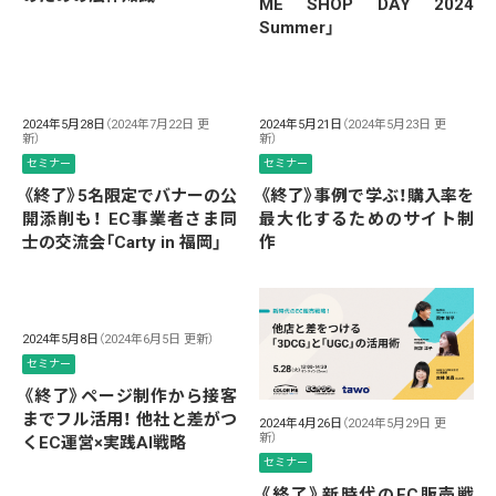
ME SHOP DAY 2024
Summer」
2024年5月28日
（2024年7月22日 更
2024年5月21日
（2024年5月23日 更
新）
新）
セミナー
セミナー
《終了》5名限定でバナーの公
《終了》事例で学ぶ！購入率を
開添削も！ EC事業者さま同
最大化するためのサイト制
士の交流会「Carty in 福岡」
作
2024年5月8日
（2024年6月5日 更新）
セミナー
《終了》ページ制作から接客
までフル活用！ 他社と差がつ
2024年4月26日
（2024年5月29日 更
新）
くEC運営×実践AI戦略
セミナー
《終了》新時代のEC販売戦