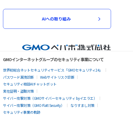
AIへの取り組み
GMOインターネットグループのセキュリティ事業について
世界初総合ネットセキュリティサービス「GMOセキュリティ24」
パスワード漏洩診断
Webサイトリスク診断
セキュリティ相談AIチャットボット
実在証明・盗聴対策
サイバー攻撃対策（GMOサイバーセキュリティ byイエラエ）
サイバー攻撃対策（GMO Flatt Security）
なりすまし対策
セキュリティ事業の軌跡