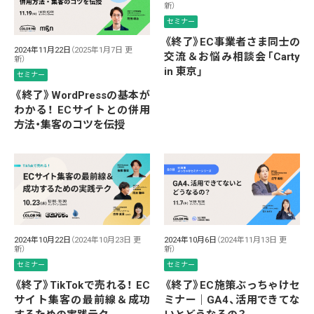
新）
セミナー
《終了》EC事業者さま同士の
2024年11月22日
（2025年1月7日 更
交流＆お悩み相談会「Carty
新）
in 東京」
セミナー
《終了》WordPressの基本が
わかる！ ECサイトとの併用
方法・集客のコツを伝授
2024年10月22日
（2024年10月23日 更
2024年10月6日
（2024年11月13日 更
新）
新）
セミナー
セミナー
《終了》TikTokで売れる！ EC
《終了》EC施策ぶっちゃけセ
サイト集客の最前線＆成功
ミナー｜GA4、活用できてな