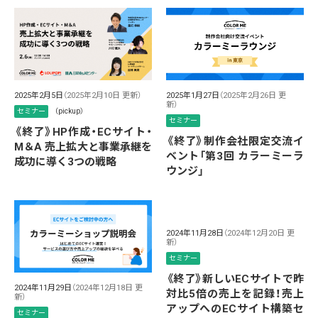
2025年2月5日
（2025年2月10日 更新）
2025年1月27日
（2025年2月26日 更
新）
セミナー
（pickup）
セミナー
《終了》HP作成・ECサイト・
《終了》制作会社限定交流イ
M＆A 売上拡大と事業承継を
ベント「第3回 カラーミーラ
成功に導く3つの戦略
ウンジ」
2024年11月28日
（2024年12月20日 更
新）
セミナー
《終了》新しいECサイトで昨
2024年11月29日
（2024年12月18日 更
対比5倍の売上を記録！売上
新）
アップへのECサイト構築セ
セミナー