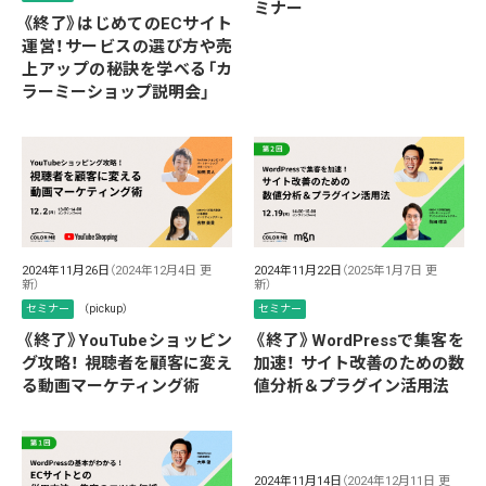
ミナー
《終了》はじめてのECサイト
運営！サービスの選び方や売
上アップの秘訣を学べる「カ
ラーミーショップ説明会」
2024年11月26日
（2024年12月4日 更
2024年11月22日
（2025年1月7日 更
新）
新）
セミナー
（pickup）
セミナー
《終了》YouTubeショッピン
《終了》WordPressで集客を
グ攻略！ 視聴者を顧客に変え
加速！ サイト改善のための数
る動画マーケティング術
値分析＆プラグイン活用法
2024年11月14日
（2024年12月11日 更