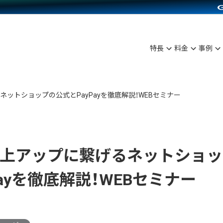
C（海外販売）
雑貨販売
サービスを見る
運営ノウハウを見る
ンを見る
プランを比較する
を見る
事例資料をみる
ン制作代行
イベント・セミナー
ディングの強化
アム
料金シミュレーション
ンタビュー
食品
特長
料金
事例
行
コミュニティイベントCarty
まな販売方法
他社サービスとの比較
プ事例
ファッション
API連携代行
よむよむカラーミー
つながる集客
ラー
雑貨
ネットショップの公式とPayPayを徹底解説！WEBセミナー
YouTubeチャンネル
ピングカート
イヤリティを向上
ルアプリ
 売上アップに繋げるネットショ
舗との連携
Payを徹底解説！WEBセミナー