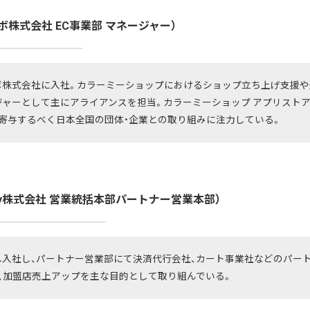
ボ株式会社 EC事業部 マネージャー）
ペパボ株式会社に入社。カラーミーショップにおけるショップ立ち上げ支援
ジャーとして主にアライアンスを担当。カラーミーショップ アプリストア
寄与するべく日本全国の団体・企業との取り組みに注力している。
Pay株式会社 営業統括本部パートナー営業本部）
Payへ入社し、パートナー営業部にて決済代行会社、カート事業社などのパー
、加盟店売上アップを主な目的として取り組んでいる。