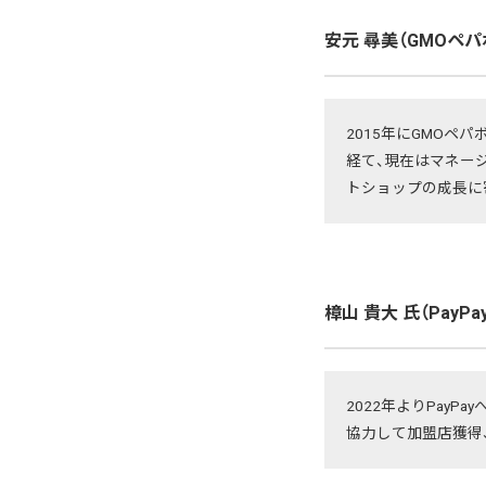
安元 尋美（GMOペパ
2015年にGMO
経て、現在はマネー
トショップの成長に
樟山 貴大 氏（Pay
2022年よりPay
協力して加盟店獲得