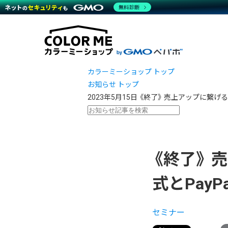
商材一覧を見る
無料診断
越境E
代行
運営サポート
機能一覧を見る
プラ
事例
料金
事例
デザイ
ブラン
サポート一覧を見る
プレミ
事例イ
プラン・料金一覧を見る
設定代
さまざ
お役立ち資料を見る
ラージ
ショッ
カラーミーショップ トップ
開発・
売上に
お知らせ トップ
レギュ
2023年5月15日
《終了》 売上アップに繋げる
ショッ
顧客ロ
モバイ
《終了》
複数店
式とPay
セミナー