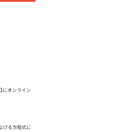
)】にオンライン
なげる方程式
に