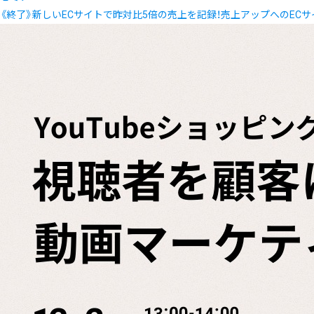
《終了》新しいECサイトで昨対比5倍の売上を記録！売上アップへのEC