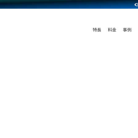
C（海外販売）
雑貨販売
サービスを見る
運営ノウハウを見る
ンを見る
プランを比較する
を見る
事例資料をみる
ン制作代行
イベント・セミナー
ディングの強化
アム
料金シミュレーション
ンタビュー
食品
特長
料金
事例
行
コミュニティイベントCarty
まな販売方法
他社サービスとの比較
プ事例
ファッション
API連携代行
よむよむカラーミー
つながる集客
ラー
雑貨
YouTubeチャンネル
ピングカート
イヤリティを向上
ルアプリ
舗との連携