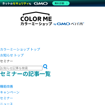
商材一覧を見る
無料診断
越境E
代行
運営サポート
機能一覧を見る
プラ
事例
料金
事例
デザイ
ブラン
サポート一覧を見る
プレミ
事例イ
プラン・料金一覧を見る
設定代
さまざ
お役立ち資料を見る
ラージ
ショッ
開発・
売上に
レギュ
ショッ
カラーミーショップ トップ
お知らせ トップ
顧客ロ
セミナー
モバイ
セミナーの記事一覧
複数店
機能改善
キャンペーン
セミナー
ニュース