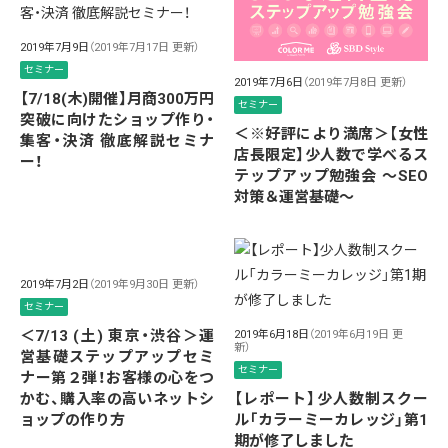
2019年7月9日
（2019年7月17日 更新）
セミナー
2019年7月6日
（2019年7月8日 更新）
【7/18(木)開催】月商300万円
セミナー
突破に向けたショップ作り・
＜※好評により満席＞【女性
集客・決済 徹底解説セミナ
店長限定】少人数で学べるス
ー！
テップアップ勉強会 〜SEO
対策＆運営基礎〜
2019年7月2日
（2019年9月30日 更新）
セミナー
＜7/13 (土) 東京・渋谷＞運
2019年6月18日
（2019年6月19日 更
新）
営基礎ステップアップセミ
セミナー
ナー第２弾！お客様の心をつ
かむ、購入率の高いネットシ
【レポート】少人数制スクー
ョップの作り方
ル「カラーミーカレッジ」第1
期が修了しました