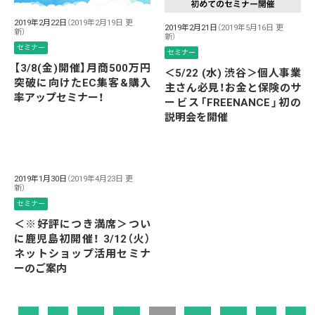
2019年2月22日
（2019年2月19日 更
2019年2月21日
（2019年5月16日 更
新）
新）
セミナー
セミナー
【3/8(金)開催】月商500万円
＜5/22 (水) 渋谷＞個人事業
突破に向けたEC集客&購入
主さん必見！お金と保険のサ
率アップセミナー！
ービス「FREENANCE」初の
説明会を開催
2019年1月30日
（2019年4月23日 更
新）
セミナー
＜※好評につき満席＞つい
に鹿児島初開催！ 3/12（火）
ネットショップ活用セミナ
ーのご案内