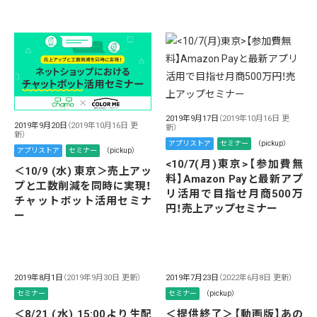
2019年9月17日
（2019年10月16日 更
2019年9月20日
（2019年10月16日 更
新）
新）
アプリストア
セミナー
（pickup）
アプリストア
セミナー
（pickup）
<10/7(月)東京>【参加費無
＜10/9 (水) 東京＞売上アッ
料】Amazon Payと最新アプ
プと工数削減を同時に実現！
リ活用で目指せ月商500万
チャットボット活用セミナ
円！売上アップセミナー
ー
2019年8月1日
（2019年9月30日 更新）
2019年7月23日
（2022年6月8日 更新）
セミナー
セミナー
（pickup）
＜8/21 (水) 15:00より生配
＜提供終了＞【動画版】あの