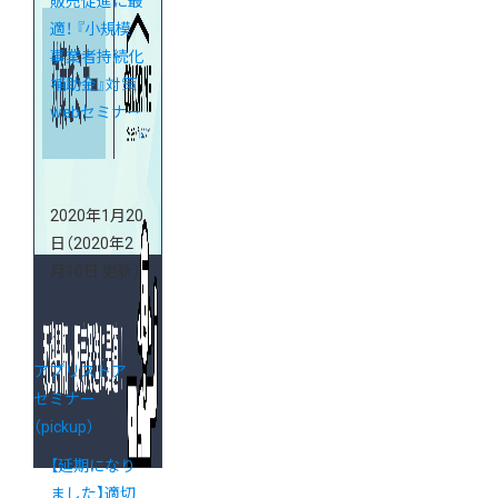
販売促進に最
適！ 『小規模
事業者持続化
補助金』対策
webセミナー
2020年1月20
日
（2020年2
月10日 更新）
アプリストア
セミナー
（pickup）
【延期になり
ました】適切