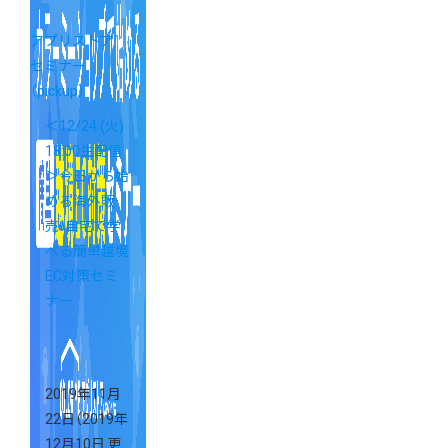
アプリストア
セミナー
（pickup）
＜12/24 (火)
18:00生配信
＞今日から始
める海外販
売！自宅で学
べる簡単越境
EC対策セミ
ナー
2019年11月
22日
（2019年
12月10日 更