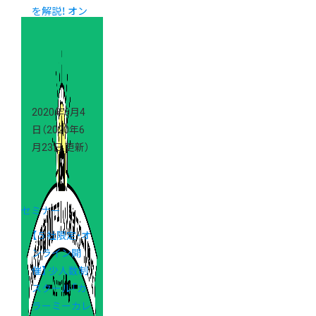
を解説！ オン
ラインイベン
ト開催のご案
内
2020年6月4
日
（2020年6
月23日 更新）
セミナー
【５社限定・オ
ンライン開
催】 少人数制
スクール「カ
ラーミーカレ