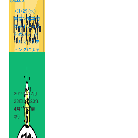
（pickup）
＜1/29 (水)
東京＞効率的
な売上アップ
をめざす！ メ
ールマーケテ
ィングによる
リピーター対
策セミナー
2019年12月
23日
（2020年
4月17日 更
新）