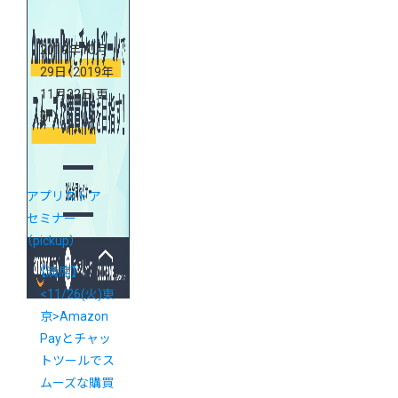
ナー
2019年10月
29日
（2019年
11月22日 更
新）
アプリストア
セミナー
（pickup）
【満席】
<11/26(火)東
京>Amazon
Payとチャッ
トツールでス
ムーズな購買