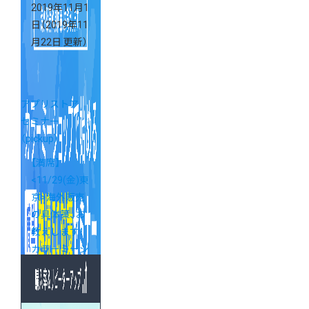
2019年11月1
日
（2019年11
月22日 更新）
アプリストア
セミナー
（pickup）
【満席】
<11/29(金)東
京>海外販売
の具体策、お
教えします！
カラーミーシ
ョップで始め
る簡単越境
EC対策セミ