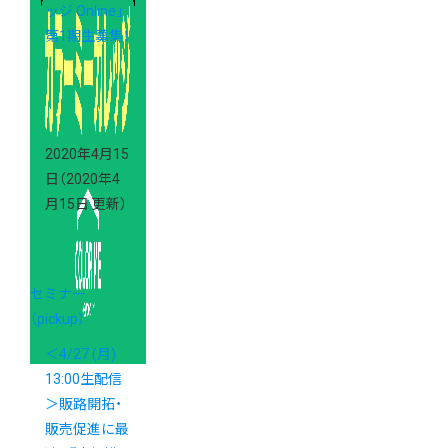
ッジ Online」
第1期生募集！
2020年4月15
日
（2020年4
月15日 更新）
セミナー
（pickup）
＜4/27 (月)
13:00生配信
＞販路開拓・
販売促進に最