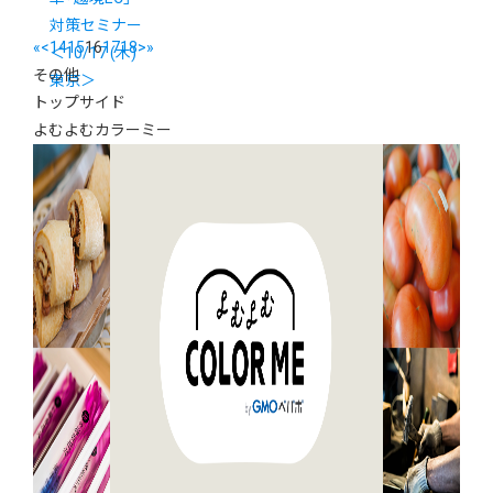
対策セミナー
«
<
14
15
16
17
18
>
»
＜10/17 (木)
その他
東京＞
トップサイド
よむよむカラーミー