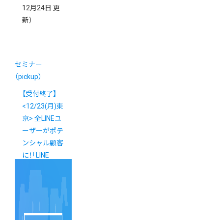
12月24日 更
新）
セミナー
（pickup）
【受付終了】
<12/23(月)東
京> 全LINEユ
ーザーがポテ
ンシャル顧客
に！「LINE
Checkout」導
入説明会