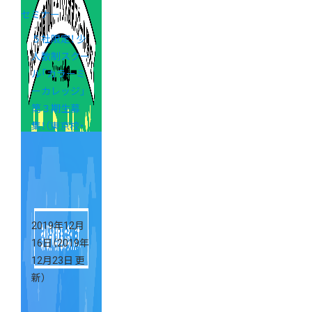
セミナー
５社限定！ 少
人数制スクー
ル「カラーミ
ーカレッジ」
第３期生募
集！（東京校・
大阪校）
2019年12月
16日
（2019年
12月23日 更
新）