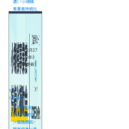
適！ 『小規模
事業者持続化
補助金』対策
webセミナー
2020年2月27
日
（2020年3
月16日 更新）
セミナー
（pickup）
＜3/16 (月)
13:00生配信
＞販路開拓・