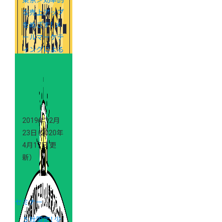
東京＞効率的
な売上アップ
をめざす！ メ
ールマーケテ
ィングによる
リピーター対
策セミナー
2019年12月
23日
（2020年
4月17日 更
新）
セミナー
５社限定！ 少