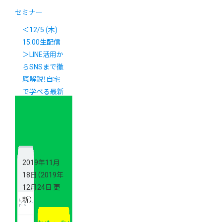
セミナー
＜12/5 (木)
15:00生配信
＞LINE活用か
らSNSまで徹
底解説！自宅
で学べる最新
マーケティン
グセミナー
（先着50名）
2019年11月
18日
（2019年
12月24日 更
新）