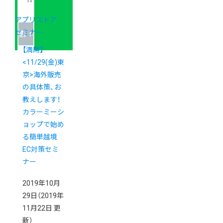
アプリストア
セミナー
【満席】
<11/29(金)東
京>海外販売
の具体策、お
教えします！
カラーミーシ
ョップで始め
る簡単越境
EC対策セミ
ナー
2019年10月
29日
（2019年
11月22日 更
新）