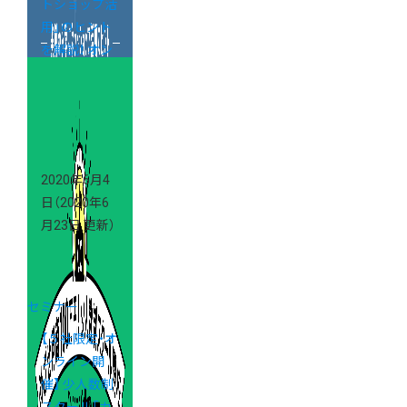
トショップ活
用」のヒント
を解説！ オン
ラインイベン
ト開催のご案
内
2020年6月4
日
（2020年6
月23日 更新）
セミナー
【５社限定・オ
ンライン開
催】 少人数制