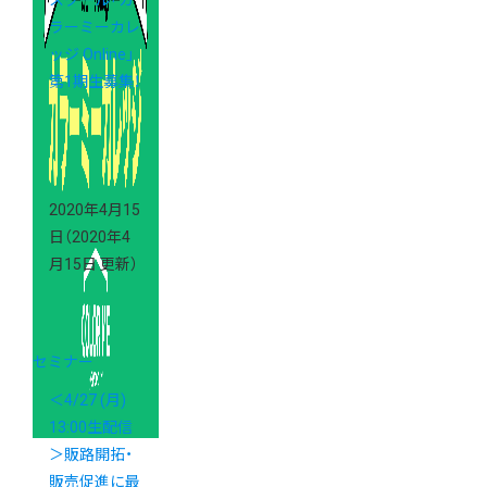
スクール「カ
ラーミーカレ
ッジ Online」
第1期生募集！
2020年4月15
日
（2020年4
月15日 更新）
セミナー
＜4/27 (月)
13:00生配信
＞販路開拓・
販売促進に最