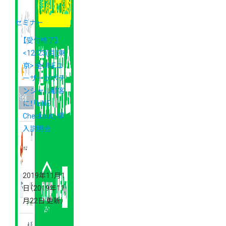
セミナー
【受付終了】
<12/23(月)東
京> 全LINEユ
ーザーがポテ
ンシャル顧客
に！「LINE
Checkout」導
入説明会
2019年11月1
日
（2019年11
月22日 更新）