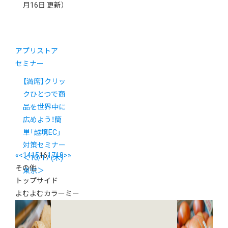
月16日 更新）
アプリストア
セミナー
【満席】クリッ
クひとつで商
品を世界中に
広めよう！簡
単「越境EC」
対策セミナー
«
<
14
15
16
17
18
>
»
＜10/17 (木)
その他
東京＞
トップサイド
よむよむカラーミー