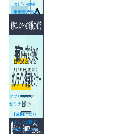
適！ 『小規模
事業者持続化
補助金』対策
webセミナー
2020年1月20
日
（2020年2
月10日 更新）
アプリストア
セミナー
【延期になり
ました】適切
なコミュニケ