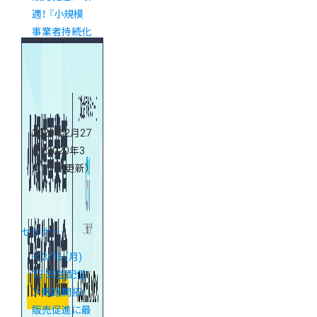
適！ 『小規模
事業者持続化
補助金』対策
webセミナー
2020年2月27
日
（2020年3
月16日 更新）
セミナー
＜3/16 (月)
13:00生配信
＞販路開拓・
販売促進に最