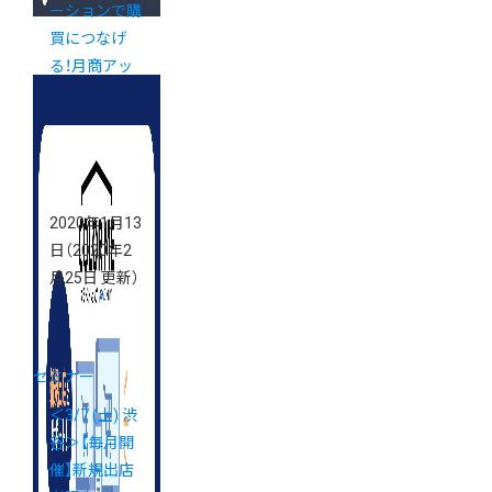
ーションで購
買につなげ
る！月商アッ
プのためのオ
ンライン接客
セミナー
2020年1月13
日
（2020年2
月25日 更新）
セミナー
＜3/7 (土) 渋
谷＞【毎月開
催】新規出店