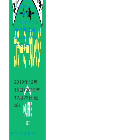
人数制スクー
ル「カラーミ
ーカレッジ」
第３期生募
集！（東京校・
大阪校）
2019年12月
16日
（2019年
12月23日 更
新）
アプリストア