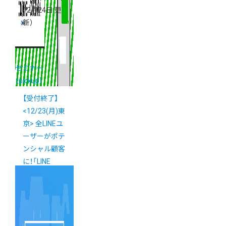
12月24日 更
新）
セミナー
（pickup）
【受付終了】
<12/23(月)東
京> 全LINEユ
ーザーがポテ
ンシャル顧客
に！「LINE
Checkout」導
入説明会