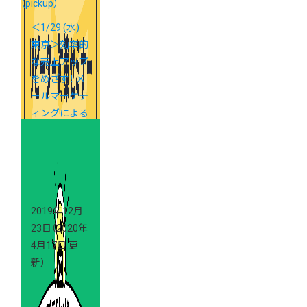
（pickup）
＜1/29 (水)
東京＞効率的
な売上アップ
をめざす！ メ
ールマーケテ
ィングによる
リピーター対
策セミナー
2019年12月
23日
（2020年
4月17日 更
新）