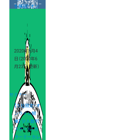
を解説！ オン
ラインイベン
ト開催のご案
内
2020年6月4
日
（2020年6
月23日 更新）
セミナー
【５社限定・オ
ンライン開
催】 少人数制
スクール「カ
ラーミーカレ