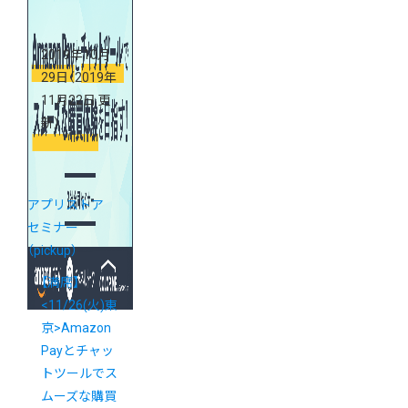
ナー
2019年10月
29日
（2019年
11月22日 更
新）
アプリストア
セミナー
（pickup）
【満席】
<11/26(火)東
京>Amazon
Payとチャッ
トツールでス
ムーズな購買