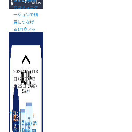
ました】適切
なコミュニケ
ーションで購
買につなげ
る！月商アッ
プのためのオ
ンライン接客
セミナー
2020年1月13
日
（2020年2
月25日 更新）
セミナー
＜3/7 (土) 渋
谷＞【毎月開