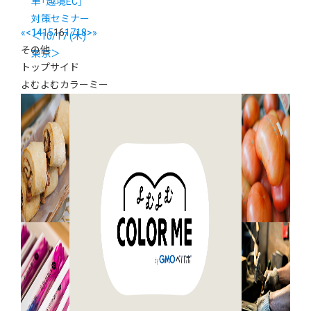
単「越境EC」
対策セミナー
«
<
14
15
16
17
18
>
»
＜10/17 (木)
その他
東京＞
トップサイド
よむよむカラーミー