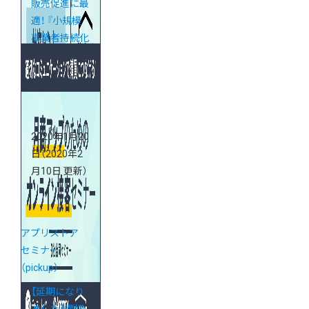
販売促進に最
適！ 『小規模
事業者持続化
補助金』対策
webセミナー
2020年1月20
日
（2020年2
月10日 更新）
アプリストア
セミナー
（pickup）
【延期になり