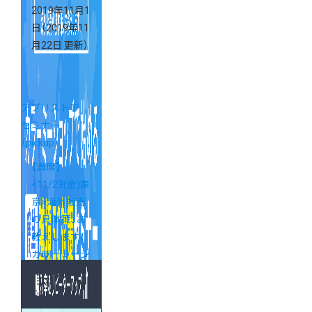
2019年11月1
日
（2019年11
月22日 更新）
アプリストア
セミナー
（pickup）
【満席】
<11/29(金)東
京>海外販売
の具体策、お
教えします！
カラーミーシ
ョップで始め
る簡単越境
EC対策セミ