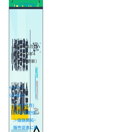
ッジ Online」
第1期生募集！
2020年4月15
日
（2020年4
月15日 更新）
セミナー
（pickup）
＜4/27 (月)
13:00生配信
＞販路開拓・
販売促進に最