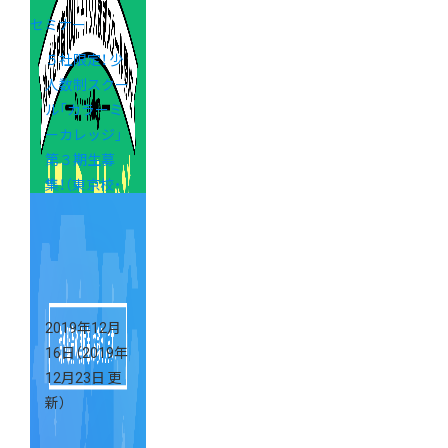
セミナー
５社限定！ 少
人数制スクー
ル「カラーミ
ーカレッジ」
第３期生募
集！（東京校・
大阪校）
2019年12月
16日
（2019年
12月23日 更
新）