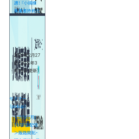
適！ 『小規模
事業者持続化
補助金』対策
webセミナー
2020年2月27
日
（2020年3
月16日 更新）
セミナー
（pickup）
＜3/16 (月)
13:00生配信
＞販路開拓・