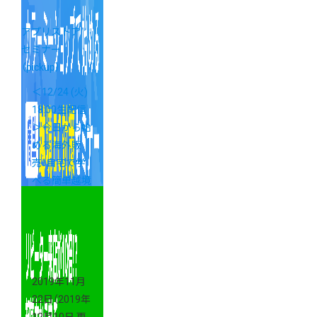
アプリストア
セミナー
（pickup）
＜12/24 (火)
18:00生配信
＞今日から始
める海外販
売！自宅で学
べる簡単越境
EC対策セミ
ナー
2019年11月
22日
（2019年