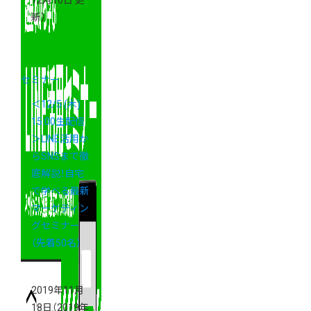
12月10日 更
新）
セミナー
＜12/5 (木)
15:00生配信
＞LINE活用か
らSNSまで徹
底解説！自宅
で学べる最新
マーケティン
グセミナー
（先着50名）
2019年11月
18日
（2019年