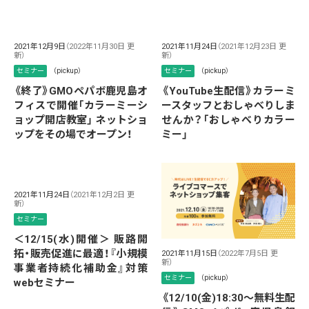
2021年12月9日
（2022年11月30日 更
2021年11月24日
（2021年12月23日 更
新）
新）
セミナー
（pickup）
セミナー
（pickup）
《終了》GMOペパボ鹿児島オ
《YouTube生配信》カラーミ
フィスで開催「カラーミーシ
ースタッフとおしゃべりしま
ョップ開店教室」 ネットショ
せんか？「おしゃべりカラー
ップをその場でオープン！
ミー」
2021年11月24日
（2021年12月2日 更
新）
セミナー
＜12/15(水)開催＞ 販路開
拓・販売促進に最適！『小規模
2021年11月15日
（2022年7月5日 更
新）
事業者持続化補助金』対策
セミナー
（pickup）
webセミナー
《12/10(金)18:30～無料生配