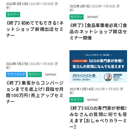
2022年2月10日
（2022年11月30日 更
2022年2月7日
（2022年11月30日 更
新）
新）
セミナー
セミナー
（pickup）
《終了》初めてでもできる！ネ
《終了》【食品事業者必見！】食
ットショップ新規出店セミ
品のネットショップ開店セ
ナー
ミナー開催
2022年1月27日
（2022年11月30日 更
新）
アプリストア
セミナー
（pickup）
《終了》集客からコンバージ
ョンまでを底上げ！目指せ月
2021年12月14日
（2022年11月30日 更
新）
商100万円！売上アップセミ
セミナー
（pickup）
ナー
《終了》SEOの専門家が参戦！
みなさんの質問に何でも答
えます【おしゃべりカラーミ
ー】