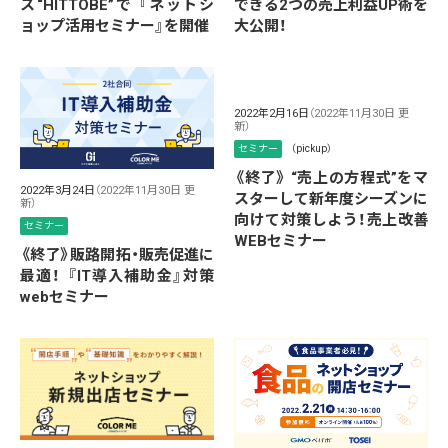
ス“HITTOBE”で 『ネットシ
できる2つの売上利益UP術を
ョップ活用セミナー』を開催
大公開！
2022年2月16日
（2022年11月30日 更
新）
セミナー
（pickup）
《終了》 “売上の方程式”をマ
2022年3月24日
（2022年11月30日 更
スターして新年度シーズンに
新）
向けて対策しよう！売上改善
セミナー
WEBセミナー
《終了》販路開拓・販売促進に
最適！ 『IT導入補助金』対策
webセミナー