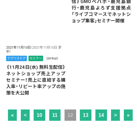
信》GMOペパボ・鹿児島銀
行・鹿児島よろず支援拠点
「ライブコマースでネットシ
ョップ集客」セミナー開催
2021年11月10日
（2021年11月15日 更
新）
アプリストア
セミナー
（pickup）
《11月24日(水) 無料生配信》
ネットショップ売上アップ
セミナー！売上に直結する購
入率・リピート率アップの施
策を大公開
«
<
10
11
12
13
14
>
»