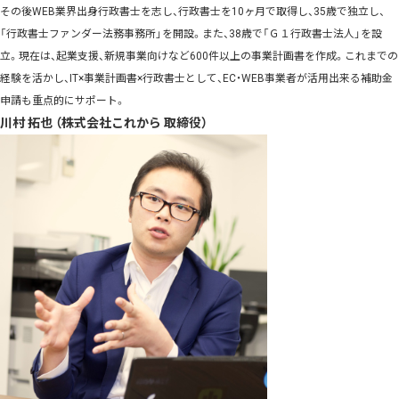
その後WEB業界出身行政書士を志し、行政書士を10ヶ月で取得し、35歳で独立し、
「行政書士ファンダー法務事務所」を開設。また、38歳で「Ｇ１行政書士法人」を設
立。現在は、起業支援、新規事業向けなど600件以上の事業計画書を作成。これまでの
経験を活かし、IT×事業計画書×行政書士として、EC・WEB事業者が活用出来る補助金
申請も重点的にサポート。
川村 拓也 （株式会社これから 取締役）