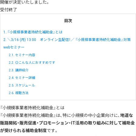
開催が決定いたしました。
受付終了
目次
1.
『小規模事業者持続化補助金』とは
2.
＼3/16 (月) 13:00 オンライン生配信！／ 『小規模事業者持続化補助金』対策
webセミナー
2.1.
セミナー内容
2.2.
◎こんな人におすすめです
2.3.
講師紹介
2.4.
セミナー詳細
2.5.
スケジュール
2.6.
視聴方法
『小規模事業者持続化補助金』とは
『小規模事業者持続化補助金』は、特に小規模の中小企業向けに、
地道な
販路開拓・販売促進・プロモーション・IT活用の取り組みに対して補助金
が受けられる補助金制度
です。