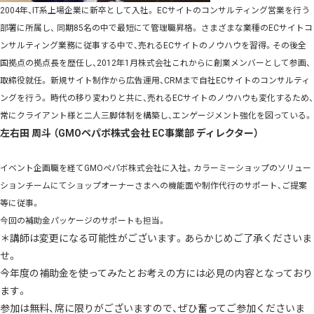
2004年、IT系上場企業に新卒として入社。 ECサイトのコンサルティング営業を行う
部署に所属し、 同期85名の中で最短にて管理職昇格。 さまざまな業種のECサイトコ
ンサルティング業務に従事する中で、売れるECサイトのノウハウを習得。その後全
国拠点の拠点長を歴任し、2012年1月株式会社これからに創業メンバーとして参画、
取締役就任。 新規サイト制作から広告運用、CRMまで自社ECサイトのコンサルティ
ングを行う。 時代の移り変わりと共に、売れるECサイトのノウハウも変化するため、
常にクライアント様と二人三脚体制を構築し、エンゲージメント強化を図っている。
左右田 周斗 （GMOペパボ株式会社 EC事業部 ディレクター）
イベント企画職を経てGMOペパボ株式会社に入社。カラーミーショップのソリュー
ションチームにてショップオーナーさまへの機能面や制作代行のサポート、ご提案
等に従事。
今回の補助金パッケージのサポートも担当。
＊講師は変更になる可能性がございます。あらかじめご了承くださいま
せ。
今年度の補助金を使ってみたとお考えの方には必見の内容となっており
ます。
参加は無料、席に限りがございますので、ぜひ奮ってご参加くださいま