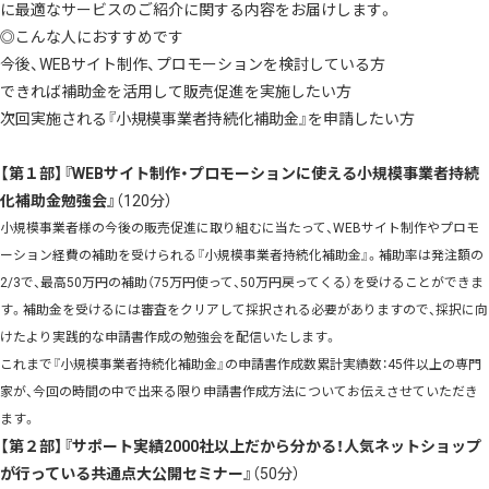
に最適なサービスのご紹介に関する内容をお届けします。
◎こんな人におすすめです
今後、WEBサイト制作、プロモーションを検討している方
できれば補助金を活用して販売促進を実施したい方
次回実施される『小規模事業者持続化補助金』を申請したい方
【第１部】『WEBサイト制作・プロモーションに使える小規模事業者持続
化補助金勉強会』
（120分）
小規模事業者様の今後の販売促進に取り組むに当たって、WEBサイト制作やプロモ
ーション経費の補助を受けられる『小規模事業者持続化補助金』。補助率は発注額の
2/3で、最高50万円の補助（75万円使って、50万円戻ってくる）を受けることができま
す。補助金を受けるには審査をクリアして採択される必要がありますので、採択に向
けたより実践的な申請書作成の勉強会を配信いたします。
これまで『小規模事業者持続化補助金』の申請書作成数累計実績数：45件以上の専門
家が、今回の時間の中で出来る限り申請書作成方法についてお伝えさせていただき
ます。
【第２部】『サポート実績2000社以上だから分かる！人気ネットショップ
が行っている共通点大公開セミナー』
（50分）