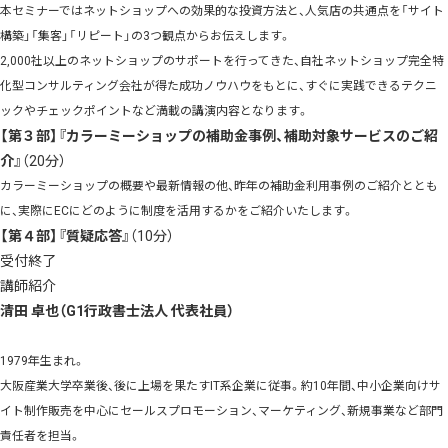
本セミナーではネットショップへの効果的な投資方法と、人気店の共通点を「サイト
構築」「集客」「リピート」の3つ観点からお伝えします。
2,000社以上のネットショップのサポートを行ってきた、自社ネットショップ完全特
化型コンサルティング会社が得た成功ノウハウをもとに、すぐに実践できるテクニ
ックやチェックポイントなど満載の講演内容となります。
【第３部】『カラーミーショップの補助金事例、補助対象サービスのご紹
介』
（20分）
カラーミーショップの概要や最新情報の他、昨年の補助金利用事例のご紹介ととも
に、実際にECにどのように制度を活用するかをご紹介いたします。
【第４部】『質疑応答』
（10分）
受付終了
講師紹介
清田 卓也（G1行政書士法人 代表社員）
1979年生まれ。
大阪産業大学卒業後、後に上場を果たすIT系企業に従事。約10年間、中小企業向けサ
イト制作販売を中心にセールスプロモーション、マーケティング、新規事業など部門
責任者を担当。