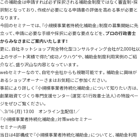
この補助金は申請すれば必ず採択される補助金制度ではなく審査制・採
択制となっており、作成が必要になる申請書の評価を高める事が必要と
なります。
今回のセミナーでは、『小規模事業者持続化補助金』制度の募集開始に先
立って、申請に必要な手順や採択に必要な要点などを、
プロの行政書士
からみなさまにご案内いたします！
更に、自社ネットショップ完全特化型コンサルティング会社が2,000社以
上のサポート実績で得た”成功ノウハウ”や、補助金制度利用実例のご紹
介など、盛り沢山な内容となっています。
webセミナーなので、自宅や会社からも視聴可能です。補助金に興味が
あるショップオーナーさまはお気軽にご参加ください。
事前により詳しく『小規模事業者持続化補助金』について知りたい方は、
創業融資てづくり専門支援センター（運営：G1行政書士法人）
の特設ペー
ジをぜひご覧ください。
＼3/16 (月) 13:00 オンライン生配信！／
『小規模事業者持続化補助金』対策webセミナー
セミナー内容
当日は4部構成で『小規模事業者持続化補助金』についてと、補助金利用