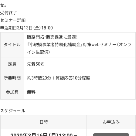
せ。
受付終了
セミナー詳細
申込期日3月13日（金）18：00
販路開拓・販売促進に最適！
タイトル
『小規模事業者持続化補助金』対策webセミナー（オンラ
イン生配信）
定員
先着50名
所要時間
約3時間20分＋質疑応答10分程度
参加費
無料
スケジュール
日時
お申込み
2020年3月16日（月）13:00 –