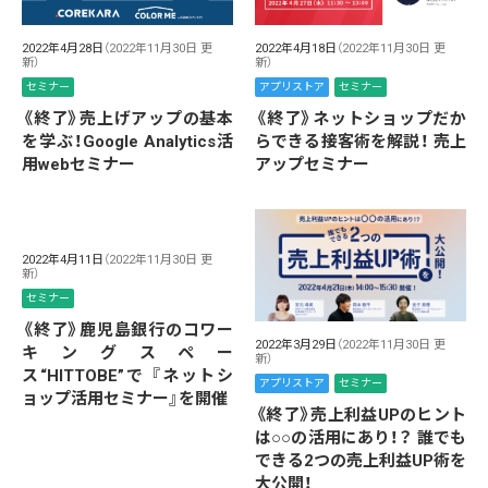
2022年4月28日
（2022年11月30日 更
2022年4月18日
（2022年11月30日 更
新）
新）
セミナー
アプリストア
セミナー
《終了》売上げアップの基本
《終了》ネットショップだか
を学ぶ！Google Analytics活
らできる接客術を解説！ 売上
用webセミナー
アップセミナー
2022年4月11日
（2022年11月30日 更
新）
セミナー
《終了》鹿児島銀行のコワー
2022年3月29日
（2022年11月30日 更
キングスペー
新）
ス“HITTOBE”で 『ネットシ
アプリストア
セミナー
ョップ活用セミナー』を開催
《終了》売上利益UPのヒント
は○○の活用にあり！？ 誰でも
できる2つの売上利益UP術を
大公開！