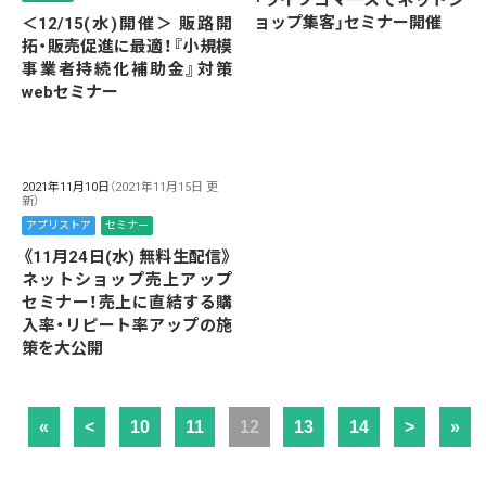
「ライブコマースでネットシ
ョップ集客」セミナー開催
＜12/15(水)開催＞ 販路開
拓・販売促進に最適！『小規模
事業者持続化補助金』対策
webセミナー
2021年11月10日
（2021年11月15日 更
新）
アプリストア
セミナー
《11月24日(水) 無料生配信》
ネットショップ売上アップ
セミナー！売上に直結する購
入率・リピート率アップの施
策を大公開
«
<
10
11
12
13
14
>
»