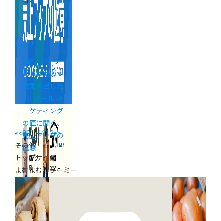
新）
セミナー
《終了》もっ
とメルマガで
成果を出した
い！ メールマ
ーケティング
の匠に聞く、
«
<
8
9
10
11
12
>
»
売上アップの
その他
極意
トップサイド
よむよむカラーミー