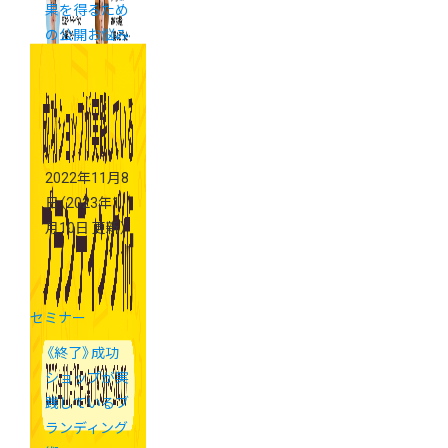
果を得るため
の公開お悩み
相談セミナー
2022年11月8
日
（2023年1
月10日 更新）
セミナー
《終了》成功
ショップが実
践しているブ
ランディング