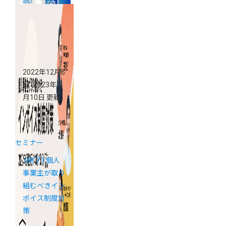
説！
2022年12月6
日
（2023年1
月10日 更新）
セミナー
《終了》個人
事業主が取り
組むべきイン
ボイス制度対
策