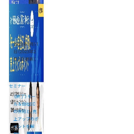
2023年1月11
日
（2023年2
月2日 更新）
セミナー
《終了》モー
ル＆自社EC
の併用と、売
上アップのポ
イントを解