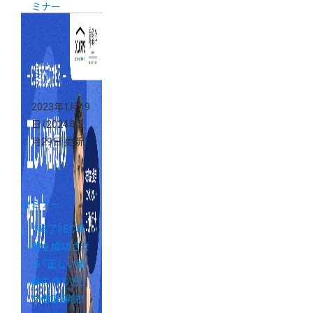
ミナー
2023年1月19
日
（2024年2
月29日 更新）
セミナー
《終了》EC事
業を成功させ
る「正しい組
織の作り方」
を徹底解説！