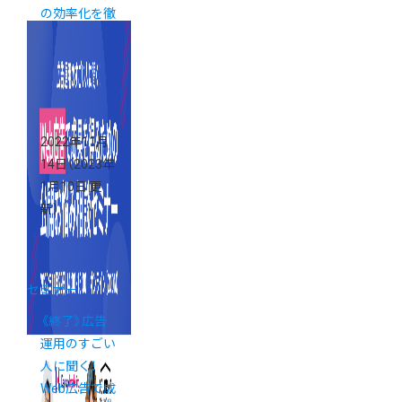
の効率化を徹
底解説
2022年11月
14日
（2023年
1月10日 更
新）
セミナー
《終了》広告
運用のすごい
人に聞く！
Web広告で成