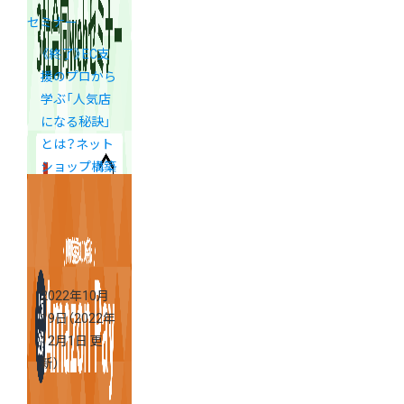
セミナー
《終了》EC支
援のプロから
学ぶ「人気店
になる秘訣」
とは？ネット
ショップ構築
支援3社合同
webセミナー
2022年10月
19日
（2022年
12月1日 更
新）