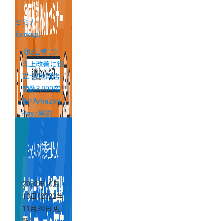
セミナー
（pickup）
《配信終了》
売上改善に役
立つ！利用店
舗数3,000突
破『Amazon
Pay』解説
Webセミナー
2022年10月
13日
（2022年
11月30日 更