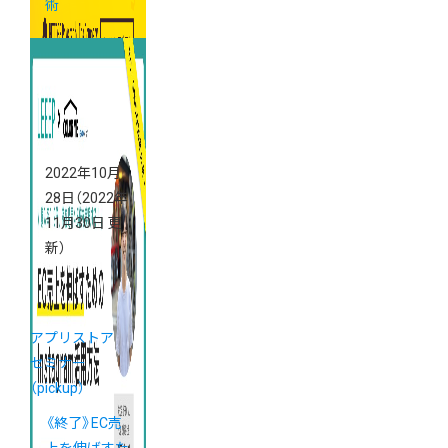
術
2022年10月
28日
（2022年
11月30日 更
新）
アプリストア
セミナー
（pickup）
《終了》EC売