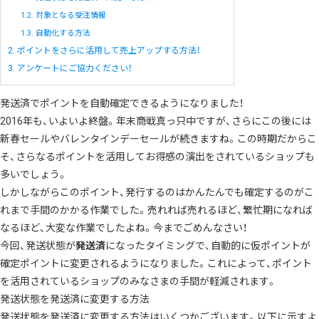
1.2.
対象となる受注情報
1.3.
自動化する方法
2.
ポイントをさらに活用して売上アップする方法！
3.
アンケートにご協力ください！
発送済でポイントを自動確定できるようになりました！
2016年も、いよいよ終盤。年末商戦真っ只中ですが、さらにこの後には
新春セールやバレンタインデーセールが続きますね。この時期だからこ
そ、さらなるポイントを活用してお得感の演出をされているショップも
多いでしょう。
しかしながらこのポイント、発行するのはかんたんでも確定するのがこ
れまで手間のかかる作業でした。売れれば売れるほど、繁忙期になれば
なるほど、大変な作業でしたよね。今までごめんなさい！
今回、発送状態が
発送済
になったタイミングで、自動的に仮ポイントが
確定ポイントに変更されるようになりました。これによって、ポイント
を活用されているショップのみなさまの手間が軽減されます。
発送状態を発送済に変更する方法
発送状態を発送済に変更する方法はいくつかございます。以下に示すよ