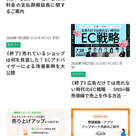
料金の支払期限延長に関す
るご案内
2026年7月28日
（2026年8月4日 更新）
セミナー
《終了》売れているショップ
は何を見直した？ ECアドバ
2026年7月27日
（2026年7月28日 更
イザーによる改善事例を大
新）
公開
セミナー
《終了》広告だけでは売れな
い時代のEC戦略 ― SNS×販
売導線で売上を作る方法 ―