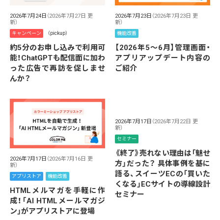
2026年7月24日
（2026年7月27日 更
2026年7月23日
（2026年7月23日 更
新）
新）
キャンペーン
（pickup）
機能改善
約5分のお申し込みで利用可
【2026年5～6月】管理画面・
能！ChatGPTも配信面に加わ
アプリアップデート内容の
った広告で再訪を促しませ
ご紹介
んか？
2026年7月17日
（2026年7月22日 更
新）
セミナー
《終了》売れない理由は「魅せ
2026年7月17日
（2026年7月16日 更
方」だった？ 具体事例を基に
新）
語る、スイーツECの「買いた
アプリストア
機能改善
くなる」ECサイトの導線設計
HTMLメルマガを手軽に作
セミナー
成！「AI HTMLメールマガジ
ン」がアプリストアに登場