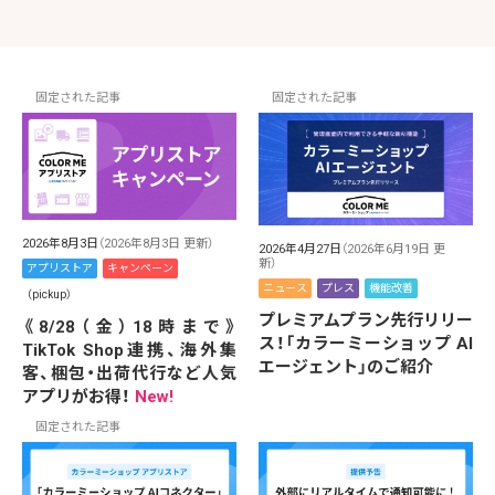
固定された記事
固定された記事
2026年8月3日
（2026年8月3日 更新）
2026年4月27日
（2026年6月19日 更
新）
アプリストア
キャンペーン
ニュース
プレス
機能改善
（pickup）
プレミアムプラン先行リリー
《8/28（金）18時まで》
ス！「カラーミーショップ AI
TikTok Shop連携、海外集
エージェント」のご紹介
客、梱包・出荷代行など人気
アプリがお得！
New!
固定された記事