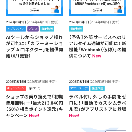
2026年3月9日
（2026年6月19日 更新）
2026年8月6日
（2026年8月5日 更新）
アプリストア
プレス
機能改善
機能改善
AIツールからショップ操作
【予告】外部サービスへのリ
が可能に！「カラーミーショ
アルタイム通知が可能に！ 新
ップ AIコネクター」を提供開
機能「Webhook（仮称）」の提
始（6/1更新）
供について
New!
2026年8月5日
（2026年8月5日 更新）
2026年8月4日
（2026年8月4日 更新）
キャンペーン
（pickup）
アプリストア
機能改善
ショップの乗り換えで「初期
ラベル付け外しの手間をゼ
費用無料」＋「最大213,840円
ロに！「自動でカスタムラベ
（50%）相当ポイント還元」キ
ル君」がアプリストアに登場
ャンペーン
New!
New!