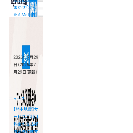
配信設定はお
まかせ「かん
たんMeta広
告」
2026年7月29
日
（2026年7
月29日 更新）
ニュース
【熊本地震】サ
ービスご利用
料金の支払期
限延長に関す