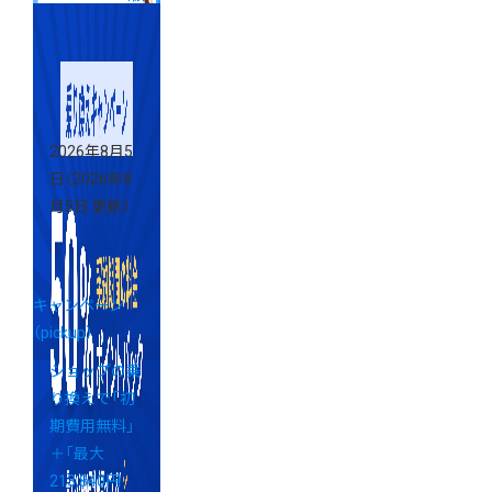
称）」の提供に
ついて
New!
2026年8月5
日
（2026年8
月5日 更新）
キャンペーン
（pickup）
ショップの乗
り換えで「初
期費用無料」
＋「最大
213,840円