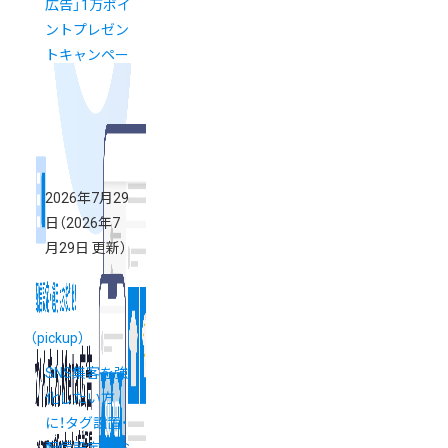
広告」1万ポイ
ントプレゼン
トキャンペー
ン
New!
2026年7月29
日
（2026年7
月29日 更新）
（pickup）
SNS集客を強
化したい方
に！タグ設置・