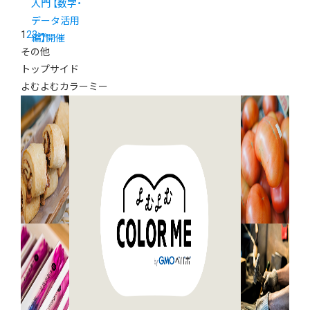
入門 【数字・
データ活用
1
2
3
>
»
編】開催
その他
トップサイド
よむよむカラーミー