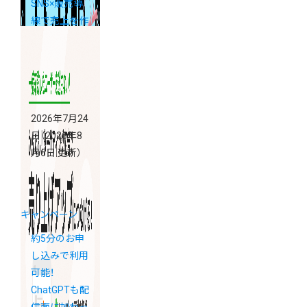
SNS×販売導
線で売上を作
る方法 ―
2026年7月24
日
（2026年8
月6日 更新）
キャンペーン
約5分のお申
し込みで利用
可能！
ChatGPTも配