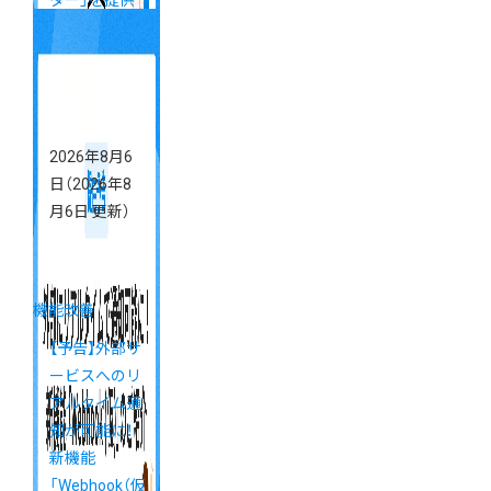
ター」を提供
開始（6/1更
新）
2026年8月6
日
（2026年8
月6日 更新）
機能改善
【予告】外部サ
ービスへのリ
アルタイム通
知が可能に！
新機能
「Webhook（仮