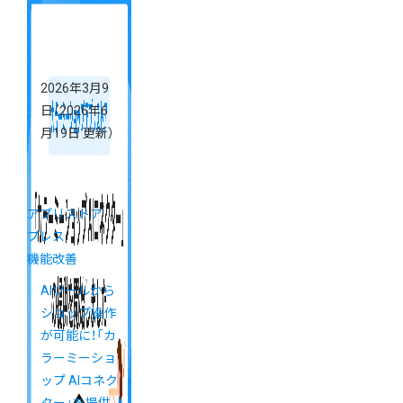
2026年3月9
日
（2026年6
月19日 更新）
アプリストア
プレス
機能改善
AIツールから
ショップ操作
が可能に！「カ
ラーミーショ
ップ AIコネク