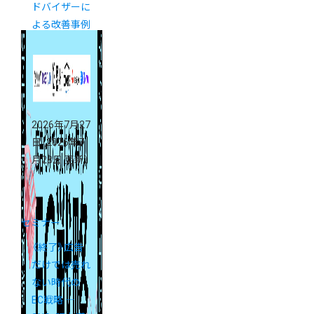
ドバイザーに
よる改善事例
を大公開
2026年7月27
日
（2026年7
月28日 更新）
セミナー
《終了》広告
だけでは売れ
ない時代の
EC戦略 ―