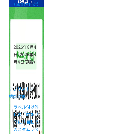
（50%）相当ポ
イント還元」
キャンペーン
New!
2026年8月4
日
（2026年8
月4日 更新）
アプリストア
機能改善
ラベル付け外
しの手間をゼ
ロに！「自動で
カスタムラベ