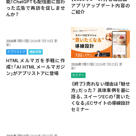
能！ChatGPTも配信面に加わ
アプリアップデート内容の
った広告で再訪を促しませ
ご紹介
んか？
2026年7月17日
（2026年7月16日 更
新）
アプリストア
機能改善
HTMLメルマガを手軽に作
2026年7月17日
（2026年7月22日 更
成！「AI HTMLメールマガジ
新）
ン」がアプリストアに登場
セミナー
《終了》売れない理由は「魅せ
方」だった？ 具体事例を基に
語る、スイーツECの「買いた
くなる」ECサイトの導線設計
セミナー