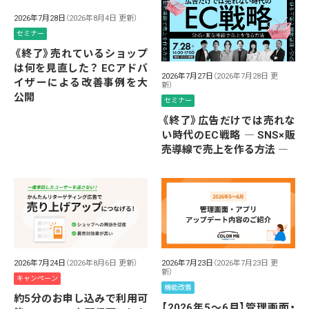
2026年7月28日
（2026年8月4日 更新）
セミナー
《終了》売れているショップ
は何を見直した？ ECアドバ
2026年7月27日
（2026年7月28日 更
イザーによる改善事例を大
新）
公開
セミナー
《終了》広告だけでは売れな
い時代のEC戦略 ― SNS×販
売導線で売上を作る方法 ―
2026年7月24日
（2026年8月6日 更新）
2026年7月23日
（2026年7月23日 更
新）
キャンペーン
機能改善
約5分のお申し込みで利用可
【2026年5～6月】管理画面・