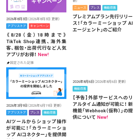
新）
ニュース
プレス
機能改善
プレミアムプラン先行リリー
2026年8月3日
（2026年8月3日 更新）
ス！「カラーミーショップ AI
アプリストア
キャンペーン
エージェント」のご紹介
《8/28（金）18時まで》
TikTok Shop連携、海外集
客、梱包・出荷代行など人気
アプリがお得！
New!
固定された記事
2026年8月6日
（2026年8月6日 更新）
機能改善
【予告】外部サービスへのリ
アルタイム通知が可能に！ 新
2026年3月9日
（2026年6月19日 更新）
機能「Webhook（仮称）」の提
アプリストア
プレス
機能改善
供について
New!
AIツールからショップ操作
が可能に！「カラーミーショ
ップ AIコネクター」を提供開