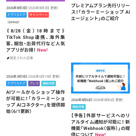
プレミアムプラン先行リリー
2026年8月3日
（2026年8月3日 更新）
ス！「カラーミーショップ AI
アプリストア
キャンペーン
エージェント」のご紹介
（pickup）
《8/28（金）18時まで》
TikTok Shop連携、海外集
客、梱包・出荷代行など人気
アプリがお得！
New!
固定された記事
2026年3月9日
（2026年6月19日 更新）
アプリストア
プレス
機能改善
AIツールからショップ操作
が可能に！「カラーミーショ
2026年8月6日
（2026年8月6日 更新）
ップ AIコネクター」を提供開
機能改善
始（6/1更新）
【予告】外部サービスへのリ
アルタイム通知が可能に！ 新
機能「Webhook（仮称）」の提
供について
New!