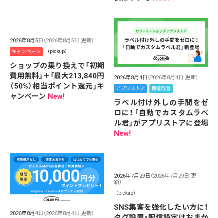
2026年8月5日
（2026年8月5日 更新）
キャンペーン
（pickup）
ショップの乗り換えで「初期
費用無料」＋「最大213,840円
2026年8月4日
（2026年8月4日 更新）
（50%）相当ポイント還元」キ
アプリストア
機能改善
ャンペーン
New!
ラベル付け外しの手間をゼ
ロに！「自動でカスタムラベ
ル君」がアプリストアに登場
New!
2026年7月29日
（2026年7月29日 更
新）
（pickup）
SNS集客を強化したい方に！
2026年8月4日
（2026年8月4日 更新）
タグ設置・配信設定はおまか