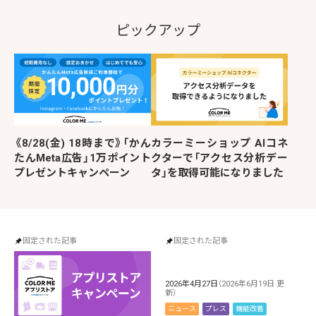
ピックアップ
《8/28(金) 18時まで》「かん
カラーミーショップ AIコネ
たんMeta広告」1万ポイント
クターで「アクセス分析デー
プレゼントキャンペーン
タ」を取得可能になりました
固定された記事
固定された記事
2026年4月27日
（2026年6月19日 更
新）
ニュース
プレス
機能改善