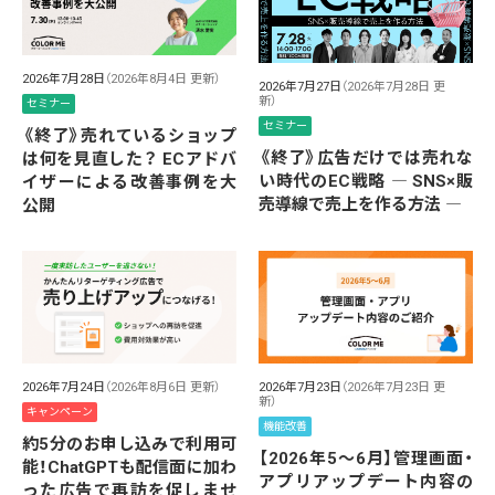
2026年7月28日
（2026年8月4日 更新）
2026年7月27日
（2026年7月28日 更
新）
セミナー
セミナー
《終了》売れているショップ
《終了》広告だけでは売れな
は何を見直した？ ECアドバ
い時代のEC戦略 ― SNS×販
イザーによる改善事例を大
売導線で売上を作る方法 ―
公開
2026年7月24日
（2026年8月6日 更新）
2026年7月23日
（2026年7月23日 更
新）
キャンペーン
機能改善
約5分のお申し込みで利用可
【2026年5～6月】管理画面・
能！ChatGPTも配信面に加わ
アプリアップデート内容の
った広告で再訪を促しませ