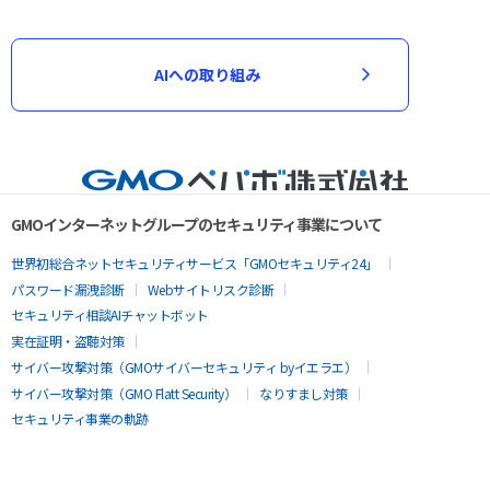
AIへの取り組み
GMOインターネットグループのセキュリティ事業について
世界初総合ネットセキュリティサービス「GMOセキュリティ24」
パスワード漏洩診断
Webサイトリスク診断
セキュリティ相談AIチャットボット
実在証明・盗聴対策
サイバー攻撃対策（GMOサイバーセキュリティ byイエラエ）
サイバー攻撃対策（GMO Flatt Security）
なりすまし対策
セキュリティ事業の軌跡