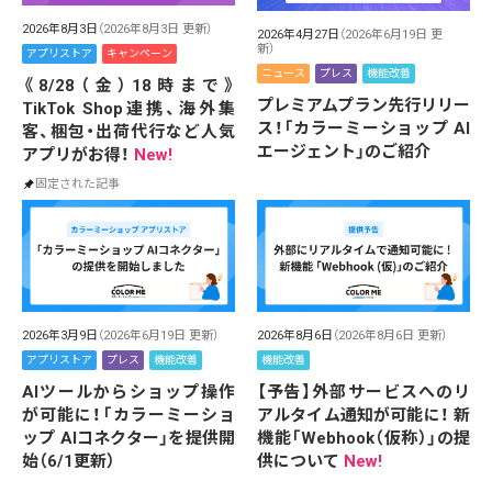
2026年8月3日
（2026年8月3日 更新）
2026年4月27日
（2026年6月19日 更
新）
アプリストア
キャンペーン
ニュース
プレス
機能改善
《8/28（金）18時まで》
プレミアムプラン先行リリー
TikTok Shop連携、海外集
ス！「カラーミーショップ AI
客、梱包・出荷代行など人気
エージェント」のご紹介
アプリがお得！
New!
固定された記事
2026年3月9日
（2026年6月19日 更新）
2026年8月6日
（2026年8月6日 更新）
アプリストア
プレス
機能改善
機能改善
AIツールからショップ操作
【予告】外部サービスへのリ
が可能に！「カラーミーショ
アルタイム通知が可能に！ 新
ップ AIコネクター」を提供開
機能「Webhook（仮称）」の提
始（6/1更新）
供について
New!