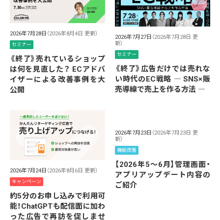
2026年7月28日
（2026年8月4日 更新）
2026年7月27日
（2026年7月28日 更
新）
セミナー
セミナー
《終了》売れているショップ
《終了》広告だけでは売れな
は何を見直した？ ECアドバ
い時代のEC戦略 ― SNS×販
イザーによる改善事例を大
売導線で売上を作る方法 ―
公開
2026年7月23日
（2026年7月23日 更
新）
機能改善
【2026年5～6月】管理画面・
2026年7月24日
（2026年8月6日 更新）
アプリアップデート内容の
キャンペーン
ご紹介
約5分のお申し込みで利用可
能！ChatGPTも配信面に加わ
った広告で再訪を促しませ