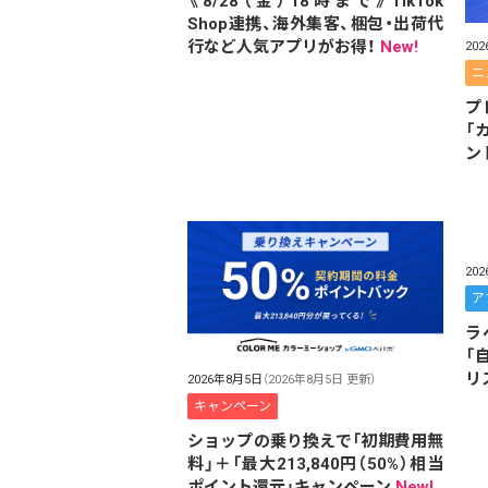
《8/28（金）18時まで》TikTok
Shop連携、海外集客、梱包・出荷代
行など人気アプリがお得！
New!
20
ニ
プ
「
ン
20
ア
ラ
「
リ
2026年8月5日
（2026年8月5日 更新）
キャンペーン
ショップの乗り換えで「初期費用無
料」＋「最大213,840円（50%）相当
ポイント還元」キャンペーン
New!