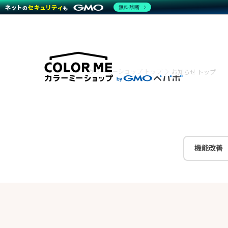
無料診断
特長
特長
Amaz
特長一覧を見る
Word
商材一覧を見る
越境E
カラーミーショップ トップ
お知らせ トップ
代行
運営サポート
機能一覧を見る
プラ
事例
料金
事例
デザイ
ブラン
サポート一覧を見る
プレミ
事例イ
プラン・料金一覧を見る
設定代
さまざ
お役立ち資料を見る
ラージ
ショッ
開発・
売上に
レギュ
機能改善
ショッ
顧客ロ
モバイ
複数店