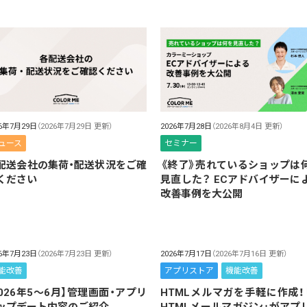
26年7月29日
（2026年7月29日 更新）
2026年7月28日
（2026年8月4日 更新）
ュース
セミナー
配送会社の集荷・配送状況をご確
《終了》売れているショップは
ください
見直した？ ECアドバイザーに
改善事例を大公開
26年7月23日
（2026年7月23日 更新）
2026年7月17日
（2026年7月16日 更新）
能改善
アプリストア
機能改善
2026年5～6月】管理画面・アプリ
HTMLメルマガを手軽に作成！「
ップデート内容のご紹介
HTMLメールマガジン」がアプ