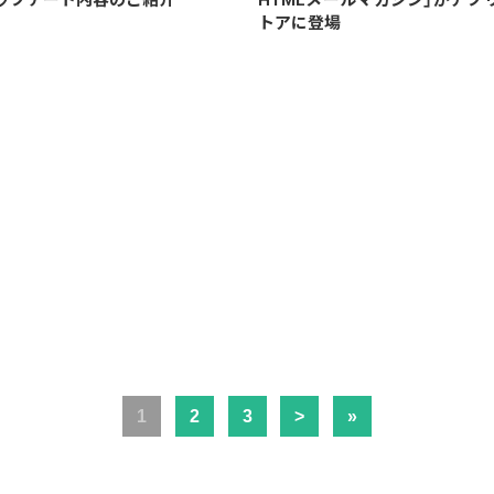
トアに登場
1
2
3
>
»