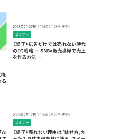
2026年7月27日
（2026年7月28日 更新）
セミナー
《終了》広告だけでは売れない時代
のEC戦略 ― SNS×販売導線で売上
を作る方法 ―
何を
よる
2026年7月17日
（2026年7月22日 更新）
セミナー
AI
《終了》売れない理由は「魅せ方」だ
リス
った？ 具体事例を基に語る、スイー