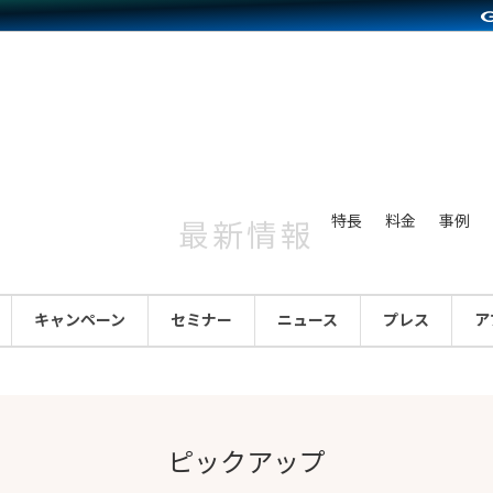
別に見る
業種別に見る
on Pay導入
食品販売
Press導入
ファッション販売
C（海外販売）
雑貨販売
サービスを見る
運営ノウハウを見る
ンを見る
プランを比較する
を見る
事例資料をみる
ン制作代行
イベント・セミナー
ディングの強化
アム
料金シミュレーション
ンタビュー
食品
特長
料金
事例
最新情報
行
コミュニティイベントCarty
まな販売方法
他社サービスとの比較
プ事例
ファッション
API連携代行
よむよむカラーミー
つながる集客
ラー
雑貨
キャンペーン
セミナー
ニュース
プレス
ア
YouTubeチャンネル
ピングカート
イヤリティを向上
ルアプリ
ピックアップ
舗との連携