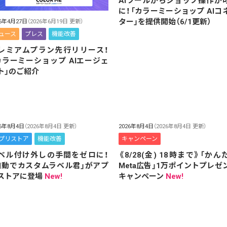
AIツールからショップ操作が
に！「カラーミーショップ AIコ
ター」を提供開始（6/1更新）
26年4月27日
（2026年6月19日 更新）
ュース
プレス
機能改善
レミアムプラン先行リリース！
カラーミーショップ AIエージェ
ト」のご紹介
26年8月4日
（2026年8月4日 更新）
2026年8月4日
（2026年8月4日 更新）
プリストア
機能改善
キャンペーン
ベル付け外しの手間をゼロに！
《8/28(金) 18時まで》「かん
自動でカスタムラベル君」がアプ
Meta広告」1万ポイントプレゼ
ストアに登場
New!
キャンペーン
New!