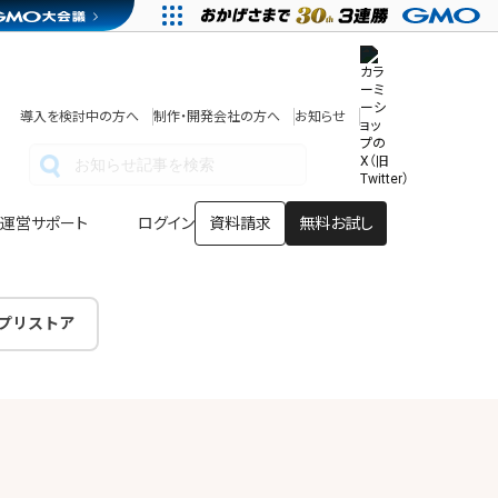
その他
開発中・提供予定の機能
テンプレート一覧
導入を検討中の方へ
制作・開発会社の方へ
お知らせ
アプリストア
ヘルプを見る
ヘルプセンター
運営サポート
ログイン
資料請求
無料お試し
プリストア