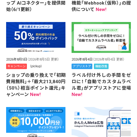
ップ AIコネクター」を提供開
機能「Webhook（仮称）」の提
始（6/1更新）
供について
New!
2026年8月5日
（2026年8月5日 更新）
2026年8月4日
（2026年8月4日 更新）
キャンペーン
（pickup）
アプリストア
機能改善
ショップの乗り換えで「初期
ラベル付け外しの手間をゼ
費用無料」＋「最大213,840円
ロに！「自動でカスタムラベ
（50%）相当ポイント還元」キ
ル君」がアプリストアに登場
ャンペーン
New!
New!