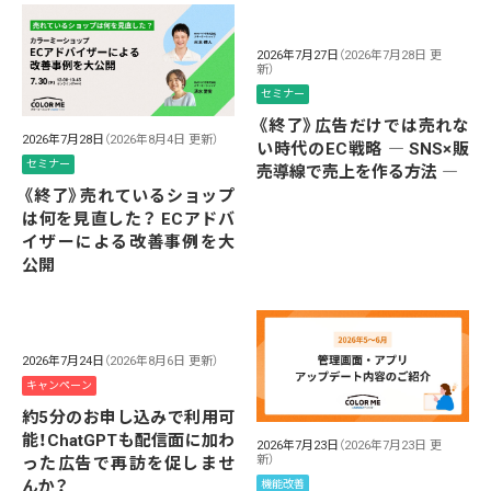
2026年7月27日
（2026年7月28日 更
新）
セミナー
《終了》広告だけでは売れな
2026年7月28日
（2026年8月4日 更新）
い時代のEC戦略 ― SNS×販
セミナー
売導線で売上を作る方法 ―
《終了》売れているショップ
は何を見直した？ ECアドバ
イザーによる改善事例を大
公開
2026年7月24日
（2026年8月6日 更新）
キャンペーン
約5分のお申し込みで利用可
能！ChatGPTも配信面に加わ
2026年7月23日
（2026年7月23日 更
新）
った広告で再訪を促しませ
んか？
機能改善