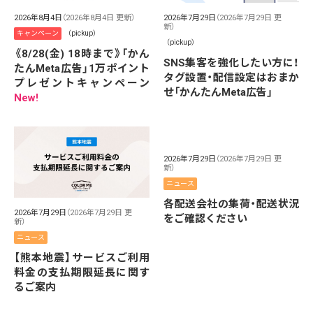
2026年8月4日
（2026年8月4日 更新）
2026年7月29日
（2026年7月29日 更
新）
キャンペーン
（pickup）
（pickup）
《8/28(金) 18時まで》「かん
SNS集客を強化したい方に！
たんMeta広告」1万ポイント
タグ設置・配信設定はおまか
プレゼントキャンペーン
せ「かんたんMeta広告」
New!
2026年7月29日
（2026年7月29日 更
新）
ニュース
各配送会社の集荷・配送状況
2026年7月29日
（2026年7月29日 更
をご確認ください
新）
ニュース
【熊本地震】サービスご利用
料金の支払期限延長に関す
るご案内