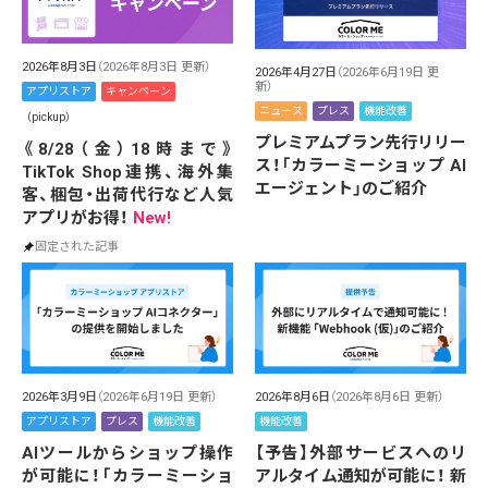
2026年8月3日
（2026年8月3日 更新）
2026年4月27日
（2026年6月19日 更
新）
アプリストア
キャンペーン
ニュース
プレス
機能改善
（pickup）
プレミアムプラン先行リリー
《8/28（金）18時まで》
ス！「カラーミーショップ AI
TikTok Shop連携、海外集
エージェント」のご紹介
客、梱包・出荷代行など人気
アプリがお得！
New!
固定された記事
2026年3月9日
（2026年6月19日 更新）
2026年8月6日
（2026年8月6日 更新）
アプリストア
プレス
機能改善
機能改善
AIツールからショップ操作
【予告】外部サービスへのリ
が可能に！「カラーミーショ
アルタイム通知が可能に！ 新