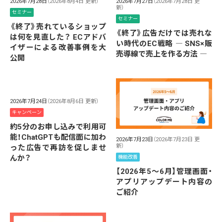
2026年7月28日
（2026年8月4日 更新）
2026年7月27日
（2026年7月28日 更
新）
セミナー
セミナー
《終了》売れているショップ
《終了》広告だけでは売れな
は何を見直した？ ECアドバ
い時代のEC戦略 ― SNS×販
イザーによる改善事例を大
売導線で売上を作る方法 ―
公開
2026年7月24日
（2026年8月6日 更新）
キャンペーン
約5分のお申し込みで利用可
能！ChatGPTも配信面に加わ
2026年7月23日
（2026年7月23日 更
新）
った広告で再訪を促しませ
んか？
機能改善
【2026年5～6月】管理画面・
アプリアップデート内容の
ご紹介