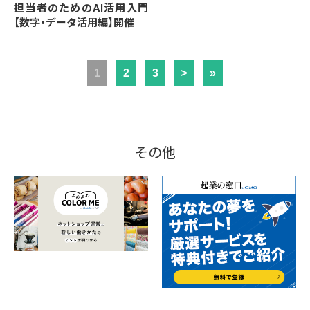
担当者のためのAI活用入門
【数字・データ活用編】開催
1
2
3
>
»
その他