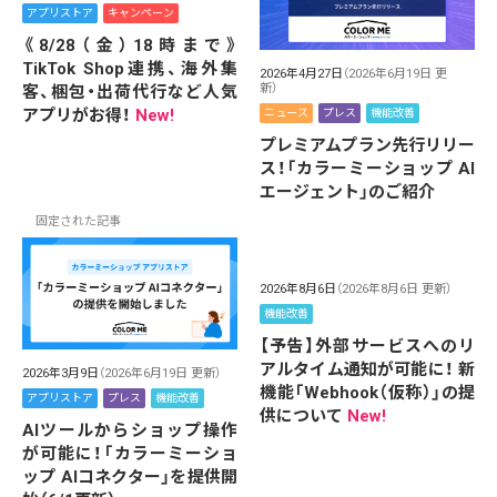
アプリストア
キャンペーン
《8/28（金）18時まで》
TikTok Shop連携、海外集
2026年4月27日
（2026年6月19日 更
新）
客、梱包・出荷代行など人気
アプリがお得！
New!
ニュース
プレス
機能改善
プレミアムプラン先行リリー
ス！「カラーミーショップ AI
エージェント」のご紹介
固定された記事
2026年8月6日
（2026年8月6日 更新）
機能改善
【予告】外部サービスへのリ
アルタイム通知が可能に！ 新
2026年3月9日
（2026年6月19日 更新）
機能「Webhook（仮称）」の提
アプリストア
プレス
機能改善
供について
New!
AIツールからショップ操作
が可能に！「カラーミーショ
ップ AIコネクター」を提供開