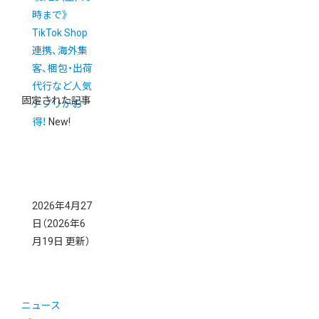
時まで》
TikTok Shop
連携、海外集
客、梱包・出荷
代行など人気
固定された記事
アプリがお
得！
New!
2026年4月27
日
（2026年6
月19日 更新）
ニュース