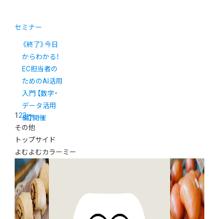
セミナー
《終了》今日
からわかる！
EC担当者の
ためのAI活用
入門 【数字・
データ活用
1
2
3
>
»
編】開催
その他
トップサイド
よむよむカラーミー