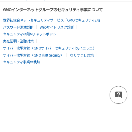
GMOインターネットグループのセキュリティ事業について
世界初総合ネットセキュリティサービス「GMOセキュリティ24」
パスワード漏洩診断
Webサイトリスク診断
セキュリティ相談AIチャットボット
実在証明・盗聴対策
サイバー攻撃対策（GMOサイバーセキュリティ byイエラエ）
サイバー攻撃対策（GMO Flatt Security）
なりすまし対策
セキュリティ事業の軌跡