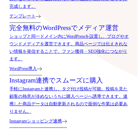
完成します。
テンプレート
完全無料のWordPressでメディア運営
ショップと同一ドメイン内にWordPressを設置し、ブログやオ
ウンドメディアを運営できます。商品ページでは伝えきれな
い情報を発信することで、ファン獲得・SEO強化につながり
ます。
WordPress導入
Instagram連携でスムーズに購入
手軽にInstagramと連携し、タグ付け投稿が可能。投稿を見た
顧客の熱意が冷めないうちに購入ページへ誘導できます。連
携した商品データは自動更新されるので面倒な作業は必要あ
りません。
Instagramショッピング連携