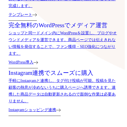
完成します。
テンプレート
完全無料のWordPressでメディア運営
ショップと同一ドメイン内にWordPressを設置し、ブログやオ
ウンドメディアを運営できます。商品ページでは伝えきれな
い情報を発信することで、ファン獲得・SEO強化につながり
ます。
WordPress導入
Instagram連携でスムーズに購入
手軽にInstagramと連携し、タグ付け投稿が可能。投稿を見た
顧客の熱意が冷めないうちに購入ページへ誘導できます。連
携した商品データは自動更新されるので面倒な作業は必要あ
りません。
Instagramショッピング連携