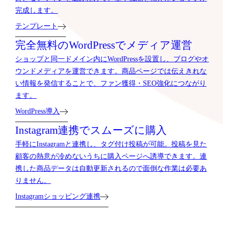
完成します。
テンプレート
完全無料のWordPressでメディア運営
ショップと同一ドメイン内にWordPressを設置し、ブログやオ
ウンドメディアを運営できます。商品ページでは伝えきれな
い情報を発信することで、ファン獲得・SEO強化につながり
ます。
WordPress導入
Instagram連携でスムーズに購入
手軽にInstagramと連携し、タグ付け投稿が可能。投稿を見た
顧客の熱意が冷めないうちに購入ページへ誘導できます。連
携した商品データは自動更新されるので面倒な作業は必要あ
りません。
Instagramショッピング連携