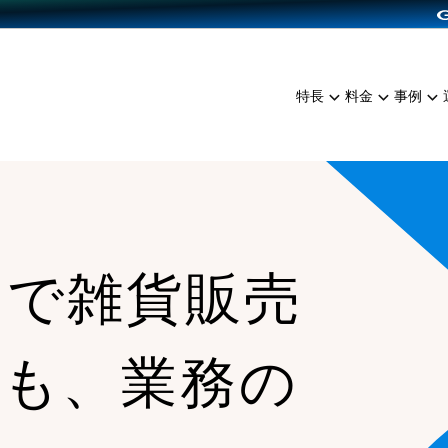
dPress導入
雑貨販売
サービスを見る
運営ノウハウを見る
ンを見る
プランを比較する
EC（海外販売）
を見る
事例資料をみる
イン制作代行
イベント・セミナー
ミアム
料金シミュレーション
特長
料金
事例
ンディングの強化
インタビュー
食品
代行
コミュニティイベントCart
ジ
他社サービスとの比較
ざまな販売方法
ップ事例
ファッション
・API連携代行
よむよむカラーミー
ュラー
につながる集客
雑貨
YouTubeチャンネル
ッピングカート
ロイヤリティを向上
ンで雑貨販売
イルアプリ
店舗との連携
応も、業務の