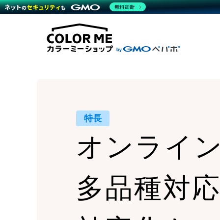
商材一覧を見る
無料診断
Wor
代行
運営サポート
機能一覧を見る
プラ
越境
料金
事例
デザ
事例
サポート一覧を見る
プレ
ブラ
事例
設定
プラン・料金一覧を見る
ラー
お役立ち資料を見る
さま
ショ
開発
レギ
売上
ショ
特長
顧客
オンライ
モバ
複数
多品種対