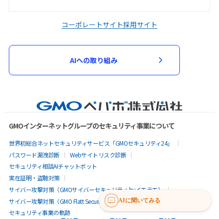
コーポレートサイト
採用サイト
AIへの取り組み
GMOインターネットグループのセキュリティ事業について
世界初総合ネットセキュリティサービス「GMOセキュリティ24」
パスワード漏洩診断
Webサイトリスク診断
セキュリティ相談AIチャットボット
実在証明・盗聴対策
サイバー攻撃対策（GMOサイバーセキュリティ byイエラエ）
サイバー攻撃対策（GMO Flatt Security）
なりすまし対策
AIに聞いてみる
セキュリティ事業の軌跡