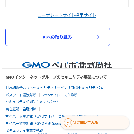
コーポレートサイト
採用サイト
AIへの取り組み
GMOインターネットグループのセキュリティ事業について
世界初総合ネットセキュリティサービス「GMOセキュリティ24」
パスワード漏洩診断
Webサイトリスク診断
セキュリティ相談AIチャットボット
実在証明・盗聴対策
サイバー攻撃対策（GMOサイバーセキュリティ byイエラエ）
サイバー攻撃対策（GMO Flatt Security）
なりすまし対策
AIに聞いてみる
セキュリティ事業の軌跡