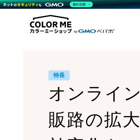
商材一覧を見る
無料診断
Wor
代行
運営サポート
機能一覧を見る
プラ
越境
料金
事例
デザ
事例
サポート一覧を見る
プレ
ブラ
事例
設定
プラン・料金一覧を見る
ラー
お役立ち資料を見る
さま
ショ
開発
レギ
売上
ショ
特長
顧客
オンライ
モバ
複数
販路の拡