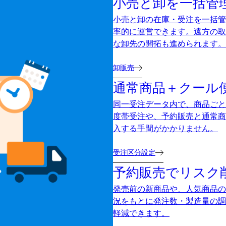
小売と卸を一括管
小売と卸の在庫・受注を一括管
率的に運営できます。遠方の取
な卸先の開拓も進められます。
卸販売
通常商品＋クール
同一受注データ内で、商品ごと
度帯受注や、予約販売と通常商
入する手間がかかりません。
受注区分設定
予約販売でリスク
発売前の新商品や、人気商品の
況をもとに発注数・製造量の調
軽減できます。