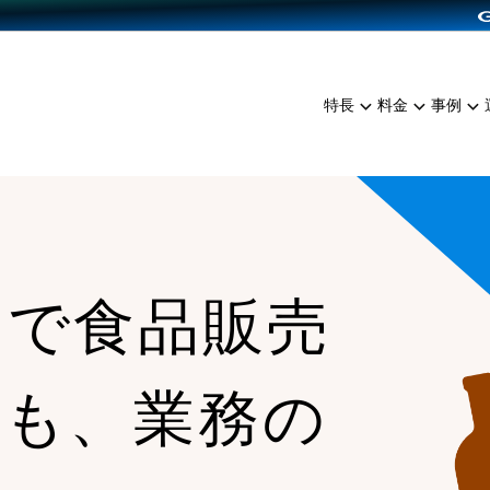
dPress導入
雑貨販売
サービスを見る
運営ノウハウを見る
ンを見る
プランを比較する
EC（海外販売）
を見る
事例資料をみる
イン制作代行
イベント・セミナー
ミアム
料金シミュレーション
特長
料金
事例
ンディングの強化
インタビュー
食品
代行
コミュニティイベントCart
ジ
他社サービスとの比較
ざまな販売方法
ップ事例
ファッション
・API連携代行
よむよむカラーミー
ュラー
につながる集客
雑貨
YouTubeチャンネル
ッピングカート
ロイヤリティを向上
ンで食品販売
イルアプリ
店舗との連携
大も、業務の