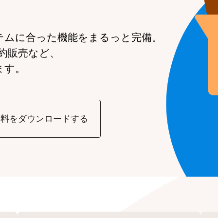
。
テムに合った機能を
まるっと完備。
約販売など、
ます。
資料をダウンロードする