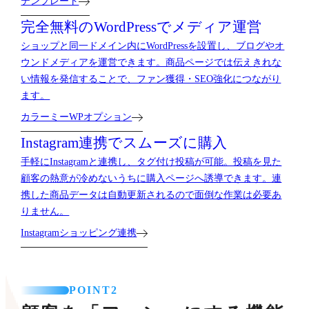
テンプレート
完全無料の
WordPressで
メディア運営
ショップと同一ドメイン内にWordPressを設置し、ブログやオ
ウンドメディアを運営できます。商品ページでは伝えきれな
い情報を発信することで、ファン獲得・SEO強化につながり
ます。
カラーミーWPオプション
Instagram連携で
スムーズに購入
手軽にInstagramと連携し、タグ付け投稿が可能。投稿を見た
顧客の熱意が冷めないうちに購入ページへ誘導できます。連
携した商品データは自動更新されるので面倒な作業は必要あ
りません。
Instagramショッピング連携
POINT2