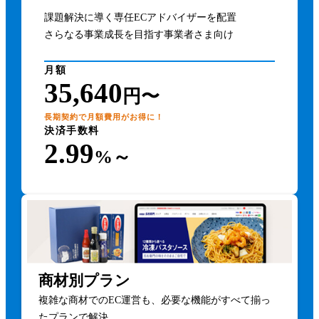
課題解決に導く専任ECアドバイザーを配置
さらなる事業成長を目指す事業者さま向け
月額
35,640
円〜
長期契約で月額費用がお得に！
決済手数料
2.99
%～
商材別プラン
複雑な商材でのEC運営も、必要な機能がすべて揃っ
たプランで解決。