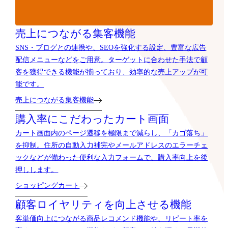
売上につながる集客機能
SNS・ブログとの連携や、SEOを強化する設定、豊富な広告
配信メニューなどをご用意。ターゲットに合わせた手法で顧
客を獲得できる機能が揃っており、効率的な売上アップが可
能です。
売上につながる集客機能
購入率にこだわったカート画面
カート画面内のページ遷移を極限まで減らし、「カゴ落ち」
を抑制。住所の自動入力補完やメールアドレスのエラーチェ
ックなどが備わった便利な入力フォームで、購入率向上を後
押しします。
ショッピングカート
顧客ロイヤリティを向上させる機能
客単価向上につながる商品レコメンド機能や、リピート率を