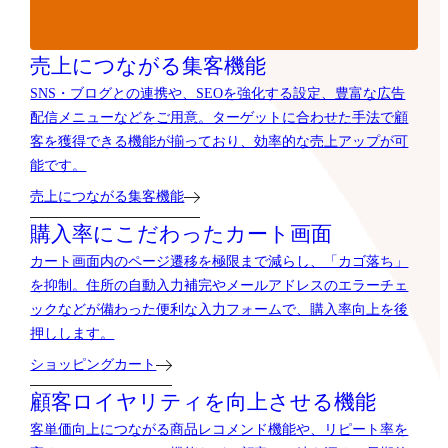
売上につながる集客機能
SNS・ブログとの連携や、SEOを強化する設定、豊富な広告
配信メニューなどをご用意。ターゲットに合わせた手法で顧
客を獲得できる機能が揃っており、効率的な売上アップが可
能です。
売上につながる集客機能
購入率にこだわったカート画面
カート画面内のページ遷移を極限まで減らし、「カゴ落ち」
を抑制。住所の自動入力補完やメールアドレスのエラーチェ
ックなどが備わった便利な入力フォームで、購入率向上を後
押しします。
ショッピングカート
顧客ロイヤリティを向上させる機能
客単価向上につながる商品レコメンド機能や、リピート率を