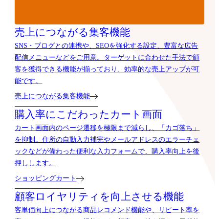
売上につながる集客機能
SNS・ブログとの連携や、SEOを強化する設定、豊富な広告
配信メニューなどをご用意。ターゲットに合わせた手法で顧
客を獲得できる機能が揃っており、効率的な売上アップが可
能です。
売上につながる集客機能
購入率にこだわったカート画面
カート画面内のページ遷移を極限まで減らし、「カゴ落ち」
を抑制。住所の自動入力補完やメールアドレスのエラーチェ
ックなどが備わった便利な入力フォームで、購入率向上を後
押しします。
ショッピングカート
顧客ロイヤリティを向上させる機能
客単価向上につながる商品レコメンド機能や、リピート率を