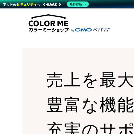
商材一覧を見る
無料診断
Wor
代行
運営サポート
機能一覧を見る
プラ
越境
料金
事例
デザ
事例
サポート一覧を見る
プレ
ブラ
事例
設定
プラン・料金一覧を見る
ラー
お役立ち資料を見る
さま
ショ
開発
レギ
売上
ショ
売上を最
顧客
モバ
複数
豊富な機
充実のサ