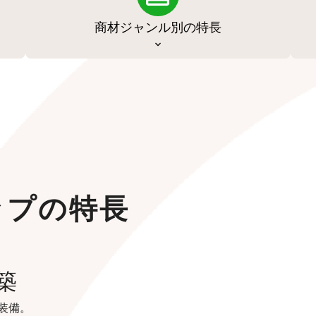
商材ジャンル別の特長
ップの特長
築
装備。