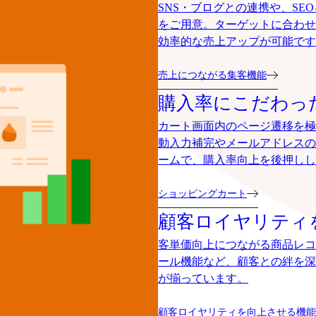
SNS・ブログとの連携や、S
をご用意。ターゲットに合わせ
効率的な売上アップが可能です
売上につながる集客機能
購入率にこだわっ
カート画面内のページ遷移を極
動入力補完やメールアドレスの
ームで、購入率向上を後押しし
ショッピングカート
顧客ロイヤリティ
客単価向上につながる商品レコ
ール機能など、顧客との絆を深
が揃っています。
顧客ロイヤリティを向上させる機能