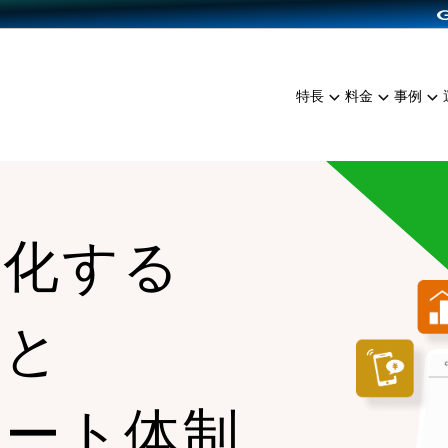
dPress導入
雑貨販売
サービスを見る
運営ノウハウを見る
ンを見る
プランを比較する
EC（海外販売）
を見る
事例資料をみる
イン制作代行
イベント・セミナー
ミアム
料金シミュレーション
特長
料金
事例
ンディングの強化
インタビュー
食品
代行
コミュニティイベントCart
ジ
他社サービスとの比較
ざまな販売方法
ップ事例
ファッション
・API連携代行
よむよむカラーミー
ュラー
につながる集客
雑貨
YouTubeチャンネル
ッピングカート
大化する
ロイヤリティを向上
イルアプリ
店舗との連携
能と
ポート体制