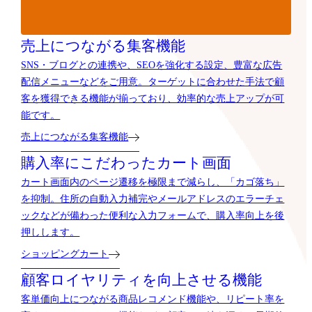
売上につながる集客機能
SNS・ブログとの連携や、SEOを強化する設定、豊富な広告
配信メニューなどをご用意。ターゲットに合わせた手法で顧
客を獲得できる機能が揃っており、効率的な売上アップが可
能です。
売上につながる集客機能
購入率にこだわったカート画面
カート画面内のページ遷移を極限まで減らし、「カゴ落ち」
を抑制。住所の自動入力補完やメールアドレスのエラーチェ
ックなどが備わった便利な入力フォームで、購入率向上を後
押しします。
ショッピングカート
顧客ロイヤリティを向上させる機能
客単価向上につながる商品レコメンド機能や、リピート率を