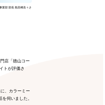
事業部 部長 島田稀良々さ
専門店「徳山コー
サイトが評価さ
んに、カラーミー
話を伺いました。