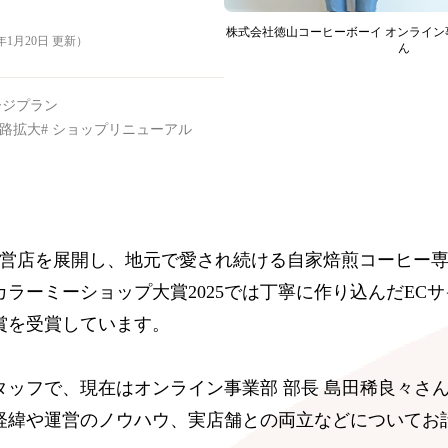
株式会社徳山コーヒーボーイ オンライン
6年1月20日 更新）
ん
ージプラン
路拡大
ショップリニューアル
直営店を展開し、地元で愛され続ける自家焙煎コーヒー
ラーミーショップ大賞2025では丁寧に作り込んだEC
賞を受賞しています。
タッフで、現在はオンライン事業部 部長 島田稀良々さ
経緯や運営のノウハウ、実店舗との両立などについてお