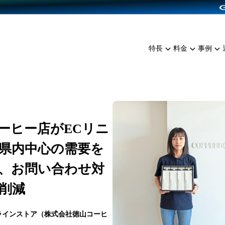
dPress導入
雑貨販売
サービスを見る
運営ノウハウを見る
ンを見る
プランを比較する
EC（海外販売）
を見る
事例資料をみる
イン制作代行
イベント・セミナー
ミアム
料金シミュレーション
特長
料金
事例
ンディングの強化
インタビュー
食品
代行
コミュニティイベントCart
ジ
他社サービスとの比較
ざまな販売方法
ップ事例
ファッション
・API連携代行
よむよむカラーミー
ュラー
につながる集客
雑貨
YouTubeチャンネル
ッピングカート
ロイヤリティを向上
ーヒー店がECリニ
イルアプリ
県内中心の需要を
店舗との連携
、お問い合わせ対
削減
ラインストア（株式会社徳山コーヒ