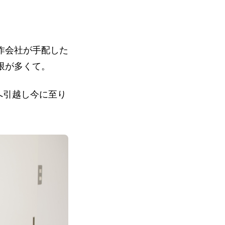
作会社が手配した
限が多くて。
へ引越し今に至り