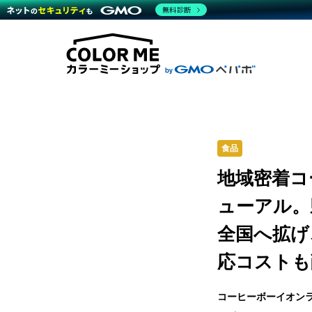
商材一覧を見る
無料診断
Wor
代行
運営サポート
機能一覧を見る
プラ
越境
料金
事例
デザ
事例
サポート一覧を見る
プレ
ブラ
事例
設定
プラン・料金一覧を見る
ラー
お役立ち資料を見る
さま
ショ
開発
レギ
売上
ショ
食品
顧客
地域密着コ
モバ
ューアル。
複数
全国へ拡げ
応コストも
コーヒーボーイオン