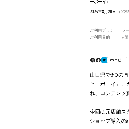
ーボーイ）
2025年8月20日
（202
ご利用プラン：
ラ
ご利用目的：
販
コピー
B!
山口県で8つの
ヒーボーイ」。カ
れ、コンテンツ
今回は元店舗ス
ショップ導入の